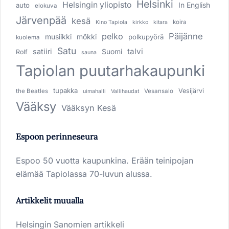
Helsinki
Helsingin yliopisto
In English
auto
elokuva
Järvenpää
kesä
koira
Kino Tapiola
kirkko
kitara
pelko
Päijänne
musiikki
mökki
polkupyörä
kuolema
Satu
talvi
satiiri
Suomi
Rolf
sauna
Tapiolan puutarhakaupunki
tupakka
Vesijärvi
the Beatles
Vesansalo
uimahalli
Vallihaudat
Vääksy
Vääksyn Kesä
Espoon perinneseura
Espoo 50 vuotta kaupunkina. Erään teinipojan
elämää Tapiolassa 70-luvun alussa.
Artikkelit muualla
Helsingin Sanomien artikkeli