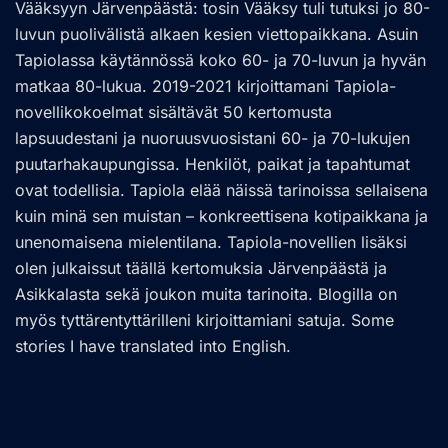
Vääksyyn Järvenpäästä: tosin Vääksy tuli tutuksi jo 80-
luvun puolivälistä alkaen kesien viettopaikkana. Asuin
Tapiolassa käytännössä koko 60- ja 70-luvun ja hyvän
matkaa 80-lukua. 2019-2021 kirjoittamani Tapiola-
novellikokoelmat sisältävät 50 kertomusta
lapsuudestani ja nuoruusvuosistani 60- ja 70-lukujen
puutarhakaupungissa. Henkilöt, paikat ja tapahtumat
ovat todellisia. Tapiola elää näissä tarinoissa sellaisena
kuin minä sen muistan – konkreettisena kotipaikkana ja
unenomaisena mielentilana. Tapiola-novellien lisäksi
olen julkaissut täällä kertomuksia Järvenpäästä ja
Asikkalasta sekä joukon muita tarinoita. Blogilla on
myös tyttärentyttärilleni kirjoittamiani satuja. Some
stories I have translated into English.