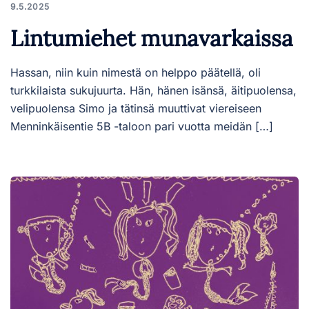
9.5.2025
Lintumiehet munavarkaissa
Hassan, niin kuin nimestä on helppo päätellä, oli
turkkilaista sukujuurta. Hän, hänen isänsä, äitipuolensa,
velipuolensa Simo ja tätinsä muuttivat viereiseen
Menninkäisentie 5B -taloon pari vuotta meidän […]