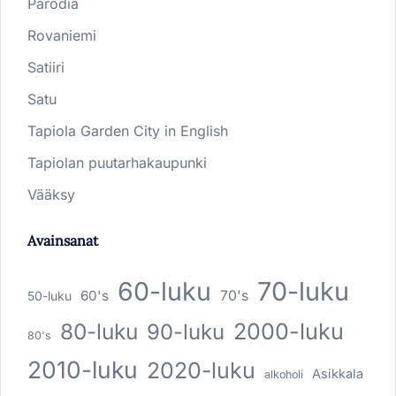
Parodia
Rovaniemi
Satiiri
Satu
Tapiola Garden City in English
Tapiolan puutarhakaupunki
Vääksy
Avainsanat
60-luku
70-luku
60's
70's
50-luku
80-luku
2000-luku
90-luku
80's
2010-luku
2020-luku
Asikkala
alkoholi