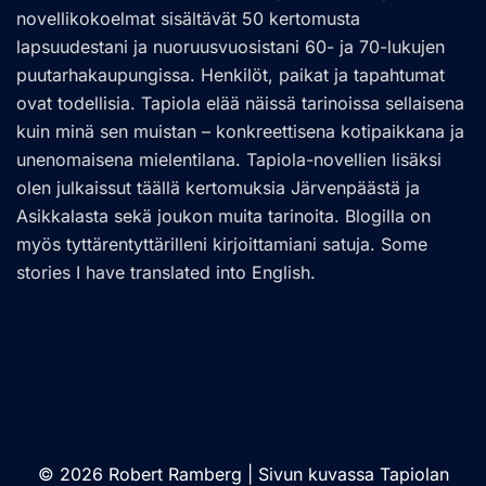
novellikokoelmat sisältävät 50 kertomusta
lapsuudestani ja nuoruusvuosistani 60- ja 70-lukujen
puutarhakaupungissa. Henkilöt, paikat ja tapahtumat
ovat todellisia. Tapiola elää näissä tarinoissa sellaisena
kuin minä sen muistan – konkreettisena kotipaikkana ja
unenomaisena mielentilana. Tapiola-novellien lisäksi
olen julkaissut täällä kertomuksia Järvenpäästä ja
Asikkalasta sekä joukon muita tarinoita. Blogilla on
myös tyttärentyttärilleni kirjoittamiani satuja. Some
stories I have translated into English.
© 2026 Robert Ramberg | Sivun kuvassa Tapiolan