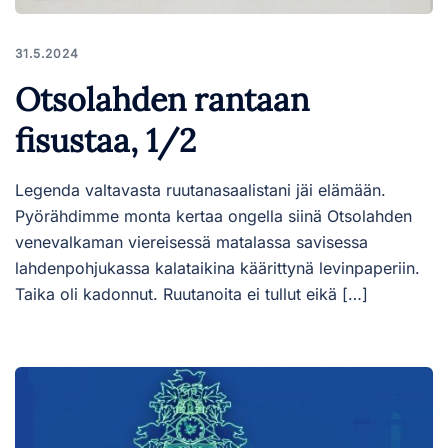
31.5.2024
Otsolahden rantaan
fisustaa, 1/2
Legenda valtavasta ruutanasaalistani jäi elämään.
Pyörähdimme monta kertaa ongella siinä Otsolahden
venevalkaman viereisessä matalassa savisessa
lahdenpohjukassa kalataikina käärittynä levinpaperiin.
Taika oli kadonnut. Ruutanoita ei tullut eikä […]