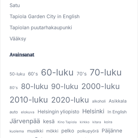
Satu
Tapiola Garden City in English
Tapiolan puutarhakaupunki
Vääksy
Avainsanat
60-luku
70-luku
60's
70's
50-luku
80-luku
2000-luku
90-luku
80's
2010-luku
2020-luku
Asikkala
alkoholi
Helsinki
Helsingin yliopisto
In English
auto
elokuva
Järvenpää
kesä
koira
Kino Tapiola
kirkko
kitara
pelko
Päijänne
musiikki
mökki
polkupyörä
kuolema