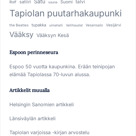
Satu
talvi
satiiri
Suomi
Rolf
sauna
Tapiolan puutarhakaupunki
tupakka
Vesijärvi
the Beatles
Vesansalo
uimahalli
Vallihaudat
Vääksy
Vääksyn Kesä
Espoon perinneseura
Espoo 50 vuotta kaupunkina. Erään teinipojan
elämää Tapiolassa 70-luvun alussa.
Artikkelit muualla
Helsingin Sanomien artikkeli
Länsiväylän artikkeli
Tapiolan varjoissa -kirjan arvostelu