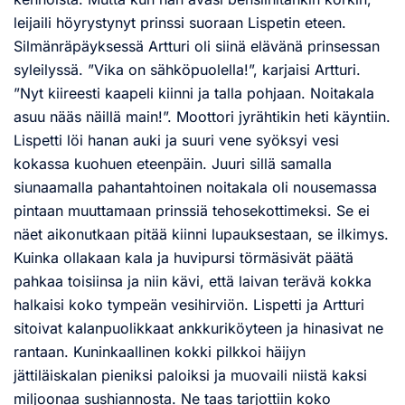
leijaili höyrystynyt prinssi suoraan Lispetin eteen.
Silmänräpäyksessä Artturi oli siinä elävänä prinsessan
syleilyssä. ”Vika on sähköpuolella!”, karjaisi Artturi.
”Nyt kiireesti kaapeli kiinni ja talla pohjaan. Noitakala
asuu nääs näillä main!”. Moottori jyrähtikin heti käyntiin.
Lispetti löi hanan auki ja suuri vene syöksyi vesi
kokassa kuohuen eteenpäin. Juuri sillä samalla
siunaamalla pahantahtoinen noitakala oli nousemassa
pintaan muuttamaan prinssiä tehosekottimeksi. Se ei
näet aikonutkaan pitää kiinni lupauksestaan, se ilkimys.
Kuinka ollakaan kala ja huvipursi törmäsivät päätä
pahkaa toisiinsa ja niin kävi, että laivan terävä kokka
halkaisi koko tympeän vesihirviön. Lispetti ja Artturi
sitoivat kalanpuolikkaat ankkuriköyteen ja hinasivat ne
rantaan. Kuninkaallinen kokki pilkkoi häijyn
jättiläiskalan pieniksi paloiksi ja muovaili niistä kaksi
miljoonaa sushiannosta. Ne taas tarjottiin koko