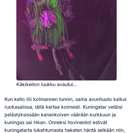
Käkikellon luukku avautui…
Kun kello löi kolmannen tunnin, sama avunhuuto kaikui
ruokasalissa, tällä kertaa kolmesti. Kuningatar vetäisi
pelästyksissään kanankoiven väärään kurkkuun ja
kuningas sai hikan. Onneksi hovineidot estivät
kuningatarta tukehtumasta hakaten häntä selkään niin,