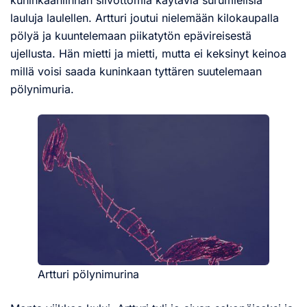
lauluja laulellen. Artturi joutui nielemään kilokaupalla
pölyä ja kuuntelemaan piikatytön epävireisestä
ujellusta. Hän mietti ja mietti, mutta ei keksinyt keinoa
millä voisi saada kuninkaan tyttären suutelemaan
pölynimuria.
Artturi pölynimurina