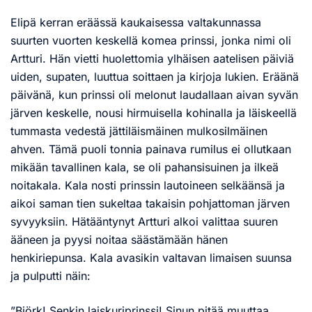
Elipä kerran eräässä kaukaisessa valtakunnassa
suurten vuorten keskellä komea prinssi, jonka nimi oli
Artturi. Hän vietti huolettomia ylhäisen aatelisen päiviä
uiden, supaten, luuttua soittaen ja kirjoja lukien. Eräänä
päivänä, kun prinssi oli melonut laudallaan aivan syvän
järven keskelle, nousi hirmuisella kohinalla ja läiskeellä
tummasta vedestä jättiläismäinen mulkosilmäinen
ahven. Tämä puoli tonnia painava rumilus ei ollutkaan
mikään tavallinen kala, se oli pahansisuinen ja ilkeä
noitakala. Kala nosti prinssin lautoineen selkäänsä ja
aikoi saman tien sukeltaa takaisin pohjattoman järven
syvyyksiin. Hätääntynyt Artturi alkoi valittaa suuren
ääneen ja pyysi noitaa säästämään hänen
henkiriepunsa. Kala avasikin valtavan limaisen suunsa
ja pulputti näin:
”Björk! Senkin laiskuriprinssi! Sinun pitää muuttaa