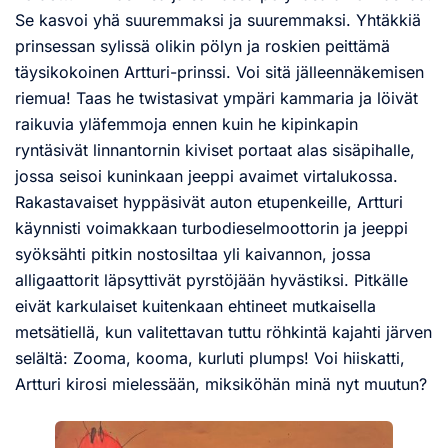
Se kasvoi yhä suuremmaksi ja suuremmaksi. Yhtäkkiä
prinsessan sylissä olikin pölyn ja roskien peittämä
täysikokoinen Artturi-prinssi. Voi sitä jälleennäkemisen
riemua! Taas he twistasivat ympäri kammaria ja löivät
raikuvia yläfemmoja ennen kuin he kipinkapin
ryntäsivät linnantornin kiviset portaat alas sisäpihalle,
jossa seisoi kuninkaan jeeppi avaimet virtalukossa.
Rakastavaiset hyppäsivät auton etupenkeille, Artturi
käynnisti voimakkaan turbodieselmoottorin ja jeeppi
syöksähti pitkin nostosiltaa yli kaivannon, jossa
alligaattorit läpsyttivät pyrstöjään hyvästiksi. Pitkälle
eivät karkulaiset kuitenkaan ehtineet mutkaisella
metsätiellä, kun valitettavan tuttu röhkintä kajahti järven
selältä: Zooma, kooma, kurluti plumps! Voi hiiskatti,
Artturi kirosi mielessään, miksiköhän minä nyt muutun?