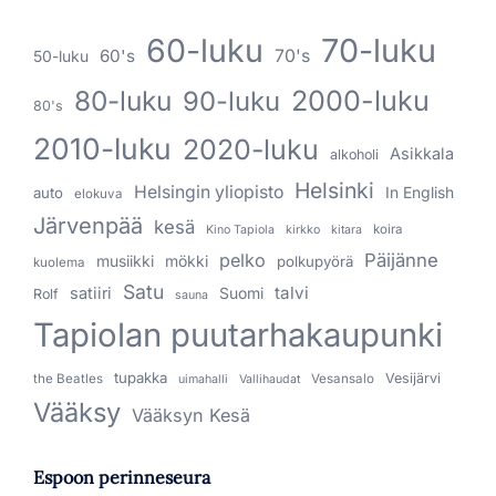
60-luku
70-luku
60's
70's
50-luku
80-luku
2000-luku
90-luku
80's
2010-luku
2020-luku
Asikkala
alkoholi
Helsinki
Helsingin yliopisto
In English
auto
elokuva
Järvenpää
kesä
koira
Kino Tapiola
kirkko
kitara
pelko
Päijänne
musiikki
mökki
polkupyörä
kuolema
Satu
talvi
satiiri
Suomi
Rolf
sauna
Tapiolan puutarhakaupunki
tupakka
Vesijärvi
the Beatles
Vesansalo
uimahalli
Vallihaudat
Vääksy
Vääksyn Kesä
Espoon perinneseura