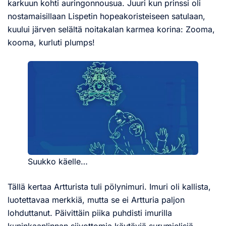
karkuun kohti auringonnousua. Juuri kun prinssi oli
nostamaisillaan Lispetin hopeakoristeiseen satulaan,
kuului järven selältä noitakalan karmea korina: Zooma,
kooma, kurluti plumps!
Suukko käelle…
Tällä kertaa Artturista tuli pölynimuri. Imuri oli kallista,
luotettavaa merkkiä, mutta se ei Artturia paljon
lohduttanut. Päivittäin piika puhdisti imurilla
kuninkaanlinnan siivottomia käytäviä surumielisiä