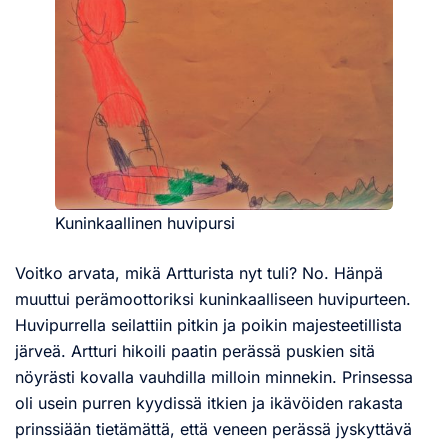
Kuninkaallinen huvipursi
Voitko arvata, mikä Artturista nyt tuli? No. Hänpä
muuttui perämoottoriksi kuninkaalliseen huvipurteen.
Huvipurrella seilattiin pitkin ja poikin majesteetillista
järveä. Artturi hikoili paatin perässä puskien sitä
nöyrästi kovalla vauhdilla milloin minnekin. Prinsessa
oli usein purren kyydissä itkien ja ikävöiden rakasta
prinssiään tietämättä, että veneen perässä jyskyttävä