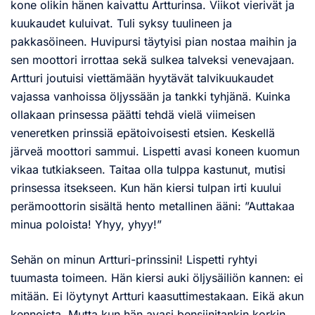
kone olikin hänen kaivattu Artturinsa. Viikot vierivät ja
kuukaudet kuluivat. Tuli syksy tuulineen ja
pakkasöineen. Huvipursi täytyisi pian nostaa maihin ja
sen moottori irrottaa sekä sulkea talveksi venevajaan.
Artturi joutuisi viettämään hyytävät talvikuukaudet
vajassa vanhoissa öljyssään ja tankki tyhjänä. Kuinka
ollakaan prinsessa päätti tehdä vielä viimeisen
veneretken prinssiä epätoivoisesti etsien. Keskellä
järveä moottori sammui. Lispetti avasi koneen kuomun
vikaa tutkiakseen. Taitaa olla tulppa kastunut, mutisi
prinsessa itsekseen. Kun hän kiersi tulpan irti kuului
perämoottorin sisältä hento metallinen ääni: ”Auttakaa
minua poloista! Yhyy, yhyy!”
Sehän on minun Artturi-prinssini! Lispetti ryhtyi
tuumasta toimeen. Hän kiersi auki öljysäiliön kannen: ei
mitään. Ei löytynyt Artturi kaasuttimestakaan. Eikä akun
kennoista. Mutta kun hän avasi bensiinitankin korkin,