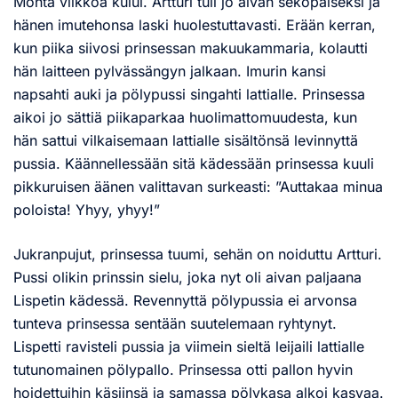
Monta viikkoa kului. Artturi tuli jo aivan sekopäiseksi ja
hänen imutehonsa laski huolestuttavasti. Erään kerran,
kun piika siivosi prinsessan makuukammaria, kolautti
hän laitteen pylvässängyn jalkaan. Imurin kansi
napsahti auki ja pölypussi singahti lattialle. Prinsessa
aikoi jo sättiä piikaparkaa huolimattomuudesta, kun
hän sattui vilkaisemaan lattialle sisältönsä levinnyttä
pussia. Käännellessään sitä kädessään prinsessa kuuli
pikkuruisen äänen valittavan surkeasti: ”Auttakaa minua
poloista! Yhyy, yhyy!”
Jukranpujut, prinsessa tuumi, sehän on noiduttu Artturi.
Pussi olikin prinssin sielu, joka nyt oli aivan paljaana
Lispetin kädessä. Revennyttä pölypussia ei arvonsa
tunteva prinsessa sentään suutelemaan ryhtynyt.
Lispetti ravisteli pussia ja viimein sieltä leijaili lattialle
tutunomainen pölypallo. Prinsessa otti pallon hyvin
hoidettuihin käsiinsä ja samassa pölykasa alkoi kasvaa.