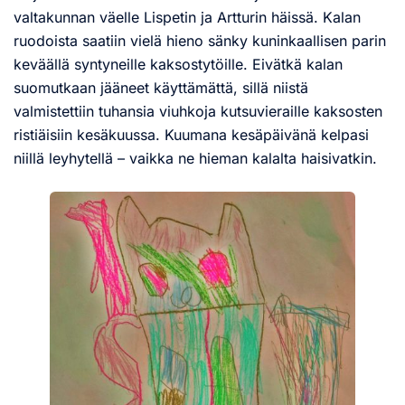
valtakunnan väelle Lispetin ja Artturin häissä. Kalan
ruodoista saatiin vielä hieno sänky kuninkaallisen parin
keväällä syntyneille kaksostytöille. Eivätkä kalan
suomutkaan jääneet käyttämättä, sillä niistä
valmistettiin tuhansia viuhkoja kutsuvieraille kaksosten
ristiäisiin kesäkuussa. Kuumana kesäpäivänä kelpasi
niillä leyhytellä – vaikka ne hieman kalalta haisivatkin.