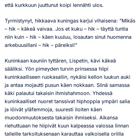
että kurkkuun juuttunut koipi lennähti ulos.
Tyrmistynyt, hikkaava kuningas karjui vihaisena: ”Mikäs
– hik – käkeä vaivaa. Jos et kuku – hik – täyttä tuntia
niin kuin – hik – käen kuuluu, losautan sinut huomenna
arkebuusillani – hik – päreiksi!”
Kuninkaan kauniin tyttären, Lispetin, kävi käkeä
sääliksi. Yön pimeyden turvin prinsessa hiipi
kuninkaalliseen ruokasaliin, nykäisi kellon luukun auki
ja antaa mojautti pusun käen nokkaan. Siinä samassa
käki palautui takaisin ihmishahmoon. Yhdessä
kuninkaalliset nuoret tanssivat hiphoppia ympäri salia
ja löivät yläfemmoja, suuresti iloiten käen
muodonmuutoksesta takaisin ihmiseksi. Aikansa
riehuttuaan he hiipivät kuun kalpeassa valossa linnan
talleille tarkoituksenaan karauttaa valkoisella oriilla