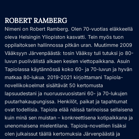
ROBERT RAMBERG
Nimeni on Robert Ramberg. Olen 70-vuotias eläkkeellä
oleva Helsingin Yliopiston kasvatti. Tein myös tuon
oppilaitoksen hallinnossa pitkän uran. Muutimme 2009
Vääksyyn Järvenpäästä: tosin Vääksy tuli tutuksi jo 80-
luvun puolivälistä alkaen kesien viettopaikkana. Asuin
Tapiolassa käytännössä koko 60- ja 70-luvun ja hyvän
matkaa 80-lukua. 2019-2021 kirjoittamani Tapiola-
novellikokoelmat sisältävät 50 kertomusta
lapsuudestani ja nuoruusvuosistani 60- ja 70-lukujen
puutarhakaupungissa. Henkilöt, paikat ja tapahtumat
ovat todellisia. Tapiola elää näissä tarinoissa sellaisena
kuin minä sen muistan – konkreettisena kotipaikkana ja
unenomaisena mielentilana. Tapiola-novellien lisäksi
olen julkaissut täällä kertomuksia Järvenpäästä ja