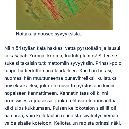
Noitakala nousee syvyyksistä…
Näin öristyään kala hakkasi vettä pyrstöllään ja lausui
taikasanat: Zooma, kooma, kurluti plumps! Sitten se
sukelsi takaisin tutkimattomiin syvyyksiin. Prinssi-polo
tuupertui tiedottomana laudalleen. Kun hän heräsi,
huomasi hän muuttuneensa punavihreäksi, kullatuksi,
puiseksi käeksi, joka oli ruuvattu pyrstöstään kiinni
hopeiseen kannattimeen. Kannatin taas oli kiinni
pronssisessa jousessa, jonka tehtävä oli ponnauttaa
käki ulos kukkumaan. Puisen kellokotelon sisällä oli
hämärää, vain kellotaulun reunoista siivilöityi hieman
valoa sisälle koteloon. Kellotaulun raoista prinssi näki,