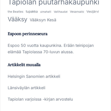
Tapiolan puutarhakaupunki
tupakka
Vesijärvi
the Beatles
Vesansalo
uimahalli
Vallihaudat
Vääksy
Vääksyn Kesä
Espoon perinneseura
Espoo 50 vuotta kaupunkina. Erään teinipojan
elämää Tapiolassa 70-luvun alussa.
Artikkelit muualla
Helsingin Sanomien artikkeli
Länsiväylän artikkeli
Tapiolan varjoissa -kirjan arvostelu