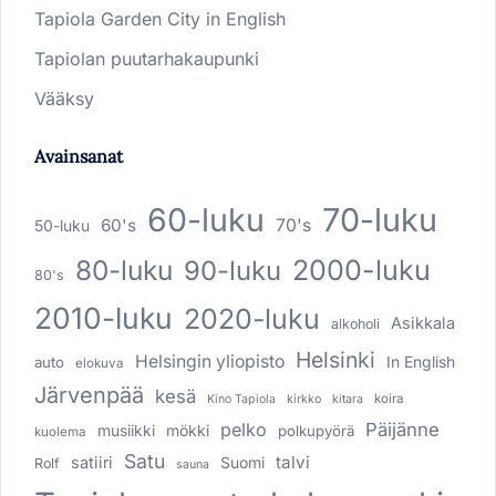
Tapiola Garden City in English
Tapiolan puutarhakaupunki
Vääksy
Avainsanat
60-luku
70-luku
60's
70's
50-luku
80-luku
2000-luku
90-luku
80's
2010-luku
2020-luku
Asikkala
alkoholi
Helsinki
Helsingin yliopisto
In English
auto
elokuva
Järvenpää
kesä
koira
Kino Tapiola
kirkko
kitara
pelko
Päijänne
musiikki
mökki
polkupyörä
kuolema
Satu
talvi
satiiri
Suomi
Rolf
sauna