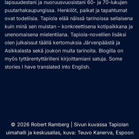
lapsuudestani ja nuoruusvuosistani 60- ja 70-lukujen
puutarhakaupungissa. Henkilöt, paikat ja tapahtumat
ovat todellisia. Tapiola elää näissä tarinoissa sellaisena
kuin minä sen muistan – konkreettisena kotipaikkana ja
unenomaisena mielentilana. Tapiola-novellien lisäksi
olen julkaissut täällä kertomuksia Järvenpäästä ja
Asikkalasta sekä joukon muita tarinoita. Blogilla on
myös tyttärentyttärilleni kirjoittamiani satuja. Some
stories I have translated into English.
© 2026 Robert Ramberg | Sivun kuvassa Tapiolan
uimahalli ja keskusallas, kuva: Teuvo Kanerva, Espoon