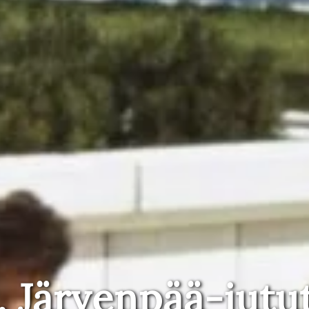
, Järvenpää-jutu