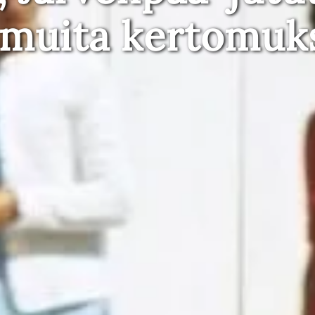
 muita kertomuk