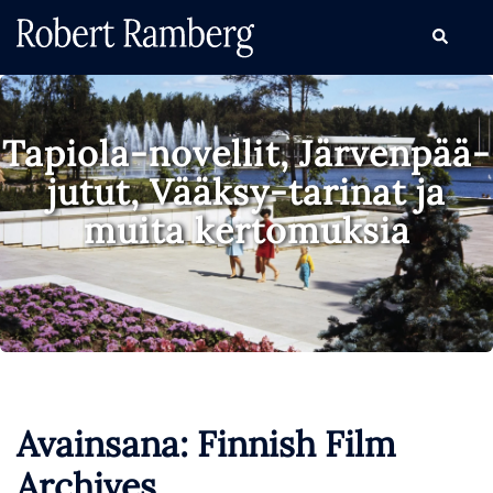
Skip
Search
to
content
Tapiola-novellit, Järvenpää-
jutut, Vääksy-tarinat ja
muita kertomuksia
Avainsana:
Finnish Film
Archives