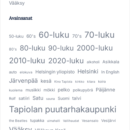
Vääksy
Avainsanat
60-luku
70-luku
60's
70's
50-luku
80-luku
2000-luku
90-luku
80's
2010-luku
2020-luku
Asikkala
alkoholi
Helsinki
Helsingin yliopisto
In English
auto
elokuva
Järvenpää
kesä
koira
Kino Tapiola
kirkko
kitara
pelko
Päijänne
musiikki
mökki
polkupyörä
kuolema
Satu
talvi
satiiri
Suomi
Rolf
sauna
Tapiolan puutarhakaupunki
tupakka
Vesijärvi
the Beatles
Vesansalo
uimahalli
Vallihaudat
Vääksy