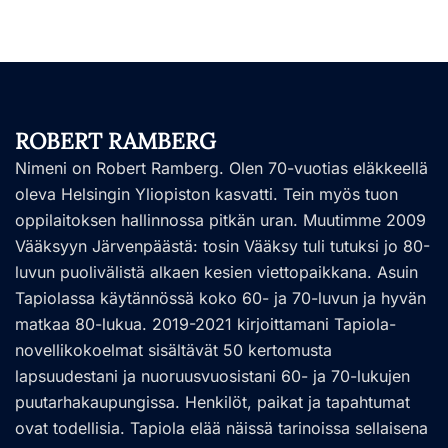
ROBERT RAMBERG
Nimeni on Robert Ramberg. Olen 70-vuotias eläkkeellä
oleva Helsingin Yliopiston kasvatti. Tein myös tuon
oppilaitoksen hallinnossa pitkän uran. Muutimme 2009
Vääksyyn Järvenpäästä: tosin Vääksy tuli tutuksi jo 80-
luvun puolivälistä alkaen kesien viettopaikkana. Asuin
Tapiolassa käytännössä koko 60- ja 70-luvun ja hyvän
matkaa 80-lukua. 2019-2021 kirjoittamani Tapiola-
novellikokoelmat sisältävät 50 kertomusta
lapsuudestani ja nuoruusvuosistani 60- ja 70-lukujen
puutarhakaupungissa. Henkilöt, paikat ja tapahtumat
ovat todellisia. Tapiola elää näissä tarinoissa sellaisena