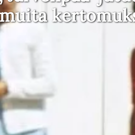
 muita kertomuk