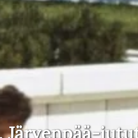
, Järvenpää-jutu