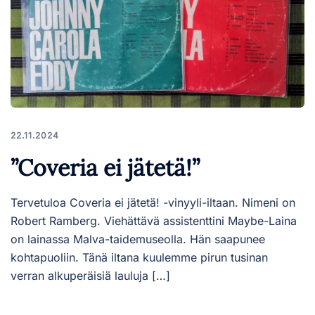
22.11.2024
”Coveria ei jätetä!”
Tervetuloa Coveria ei jätetä! -vinyyli-iltaan. Nimeni on
Robert Ramberg. Viehättävä assistenttini Maybe-Laina
on lainassa Malva-taidemuseolla. Hän saapunee
kohtapuoliin. Tänä iltana kuulemme pirun tusinan
verran alkuperäisiä lauluja […]