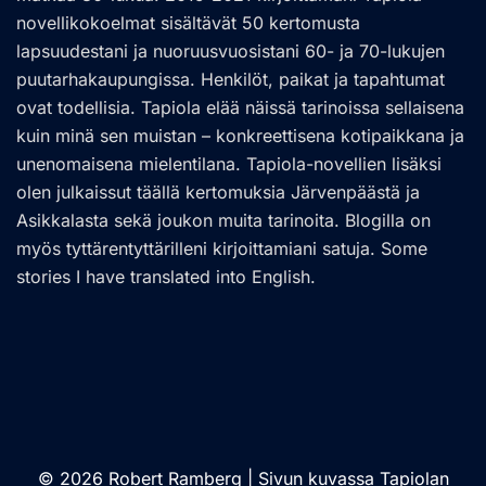
novellikokoelmat sisältävät 50 kertomusta
lapsuudestani ja nuoruusvuosistani 60- ja 70-lukujen
puutarhakaupungissa. Henkilöt, paikat ja tapahtumat
ovat todellisia. Tapiola elää näissä tarinoissa sellaisena
kuin minä sen muistan – konkreettisena kotipaikkana ja
unenomaisena mielentilana. Tapiola-novellien lisäksi
olen julkaissut täällä kertomuksia Järvenpäästä ja
Asikkalasta sekä joukon muita tarinoita. Blogilla on
myös tyttärentyttärilleni kirjoittamiani satuja. Some
stories I have translated into English.
© 2026 Robert Ramberg | Sivun kuvassa Tapiolan