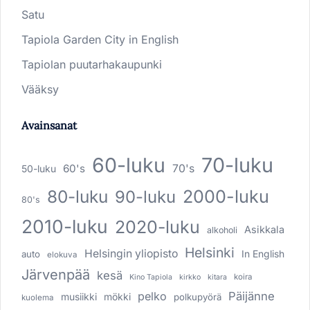
Satu
Tapiola Garden City in English
Tapiolan puutarhakaupunki
Vääksy
Avainsanat
60-luku
70-luku
60's
70's
50-luku
80-luku
2000-luku
90-luku
80's
2010-luku
2020-luku
Asikkala
alkoholi
Helsinki
Helsingin yliopisto
In English
auto
elokuva
Järvenpää
kesä
koira
Kino Tapiola
kirkko
kitara
pelko
Päijänne
musiikki
mökki
polkupyörä
kuolema