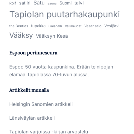
Satu
talvi
satiiri
Suomi
Rolf
sauna
Tapiolan puutarhakaupunki
tupakka
Vesijärvi
the Beatles
Vesansalo
uimahalli
Vallihaudat
Vääksy
Vääksyn Kesä
Espoon perinneseura
Espoo 50 vuotta kaupunkina. Erään teinipojan
elämää Tapiolassa 70-luvun alussa.
Artikkelit muualla
Helsingin Sanomien artikkeli
Länsiväylän artikkeli
Tapiolan varjoissa -kirjan arvostelu