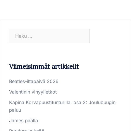
Haku:
Viimeisimmät artikkelit
Beatles-iltapäivä 2026
Valentinin vinyylietkot
Kapina Korvapuustitunturilla, osa 2: Joulubuugin
paluu
James päällä
Purkkaa ja jytää