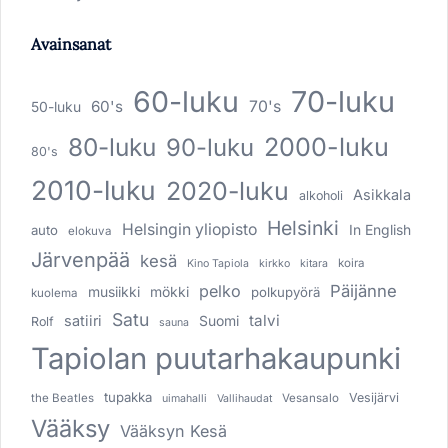
Avainsanat
60-luku
70-luku
60's
70's
50-luku
80-luku
2000-luku
90-luku
80's
2010-luku
2020-luku
Asikkala
alkoholi
Helsinki
Helsingin yliopisto
In English
auto
elokuva
Järvenpää
kesä
koira
Kino Tapiola
kirkko
kitara
pelko
Päijänne
musiikki
mökki
polkupyörä
kuolema
Satu
talvi
satiiri
Suomi
Rolf
sauna
Tapiolan puutarhakaupunki
tupakka
Vesijärvi
the Beatles
Vesansalo
uimahalli
Vallihaudat
Vääksy
Vääksyn Kesä