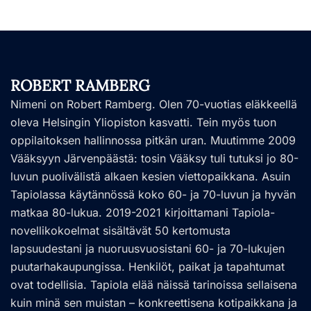
ROBERT RAMBERG
Nimeni on Robert Ramberg. Olen 70-vuotias eläkkeellä
oleva Helsingin Yliopiston kasvatti. Tein myös tuon
oppilaitoksen hallinnossa pitkän uran. Muutimme 2009
Vääksyyn Järvenpäästä: tosin Vääksy tuli tutuksi jo 80-
luvun puolivälistä alkaen kesien viettopaikkana. Asuin
Tapiolassa käytännössä koko 60- ja 70-luvun ja hyvän
matkaa 80-lukua. 2019-2021 kirjoittamani Tapiola-
novellikokoelmat sisältävät 50 kertomusta
lapsuudestani ja nuoruusvuosistani 60- ja 70-lukujen
puutarhakaupungissa. Henkilöt, paikat ja tapahtumat
ovat todellisia. Tapiola elää näissä tarinoissa sellaisena
kuin minä sen muistan – konkreettisena kotipaikkana ja