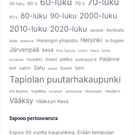
60-luku
70-luku
60's
70's
50-luku
80-luku
2000-luku
90-luku
80's
2010-luku
2020-luku
Asikkala
alkoholi
Helsinki
Helsingin yliopisto
In English
auto
elokuva
Järvenpää
kesä
koira
Kino Tapiola
kirkko
kitara
pelko
Päijänne
musiikki
mökki
polkupyörä
kuolema
Satu
talvi
satiiri
Suomi
Rolf
sauna
Tapiolan puutarhakaupunki
tupakka
Vesijärvi
the Beatles
Vesansalo
uimahalli
Vallihaudat
Vääksy
Vääksyn Kesä
Espoon perinneseura
Espoo 50 vuotta kaupunkina. Erään teinipojan