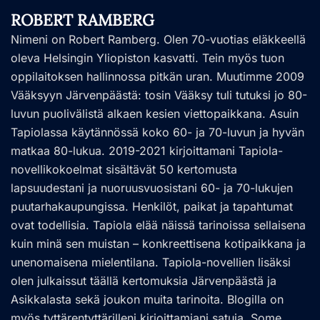
ROBERT RAMBERG
Nimeni on Robert Ramberg. Olen 70-vuotias eläkkeellä
oleva Helsingin Yliopiston kasvatti. Tein myös tuon
oppilaitoksen hallinnossa pitkän uran. Muutimme 2009
Vääksyyn Järvenpäästä: tosin Vääksy tuli tutuksi jo 80-
luvun puolivälistä alkaen kesien viettopaikkana. Asuin
Tapiolassa käytännössä koko 60- ja 70-luvun ja hyvän
matkaa 80-lukua. 2019-2021 kirjoittamani Tapiola-
novellikokoelmat sisältävät 50 kertomusta
lapsuudestani ja nuoruusvuosistani 60- ja 70-lukujen
puutarhakaupungissa. Henkilöt, paikat ja tapahtumat
ovat todellisia. Tapiola elää näissä tarinoissa sellaisena
kuin minä sen muistan – konkreettisena kotipaikkana ja
unenomaisena mielentilana. Tapiola-novellien lisäksi
olen julkaissut täällä kertomuksia Järvenpäästä ja
Asikkalasta sekä joukon muita tarinoita. Blogilla on
myös tyttärentyttärilleni kirjoittamiani satuja. Some