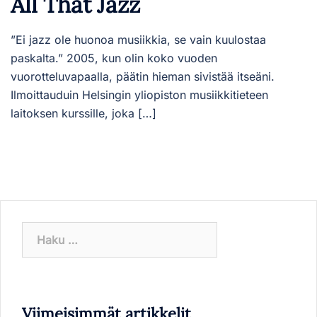
All That Jazz
”Ei jazz ole huonoa musiikkia, se vain kuulostaa
paskalta.” 2005, kun olin koko vuoden
vuorotteluvapaalla, päätin hieman sivistää itseäni.
Ilmoittauduin Helsingin yliopiston musiikkitieteen
laitoksen kurssille, joka […]
Haku:
Viimeisimmät artikkelit