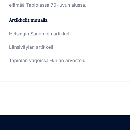
elämää Tapiolassa 70-luvun alussa.
Artikkelit muualla
Helsingin Sanomien artikkeli
Länsiväylän artikkeli
Tapiolan varjoissa -kirjan arvostelu