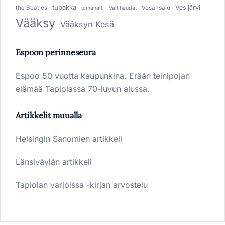
tupakka
Vesijärvi
the Beatles
Vesansalo
uimahalli
Vallihaudat
Vääksy
Vääksyn Kesä
Espoon perinneseura
Espoo 50 vuotta kaupunkina. Erään teinipojan
elämää Tapiolassa 70-luvun alussa.
Artikkelit muualla
Helsingin Sanomien artikkeli
Länsiväylän artikkeli
Tapiolan varjoissa -kirjan arvostelu