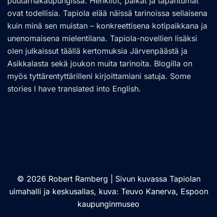
puutarhakaupungissa. Henkilöt, paikat ja tapahtumat
ovat todellisia. Tapiola elää näissä tarinoissa sellaisena
kuin minä sen muistan – konkreettisena kotipaikkana ja
unenomaisena mielentilana. Tapiola-novellien lisäksi
olen julkaissut täällä kertomuksia Järvenpäästä ja
Asikkalasta sekä joukon muita tarinoita. Blogilla on
myös tyttärentyttärilleni kirjoittamiani satuja. Some
stories I have translated into English.
© 2026 Robert Ramberg | Sivun kuvassa Tapiolan
uimahalli ja keskusallas, kuva: Teuvo Kanerva, Espoon
kaupunginmuseo