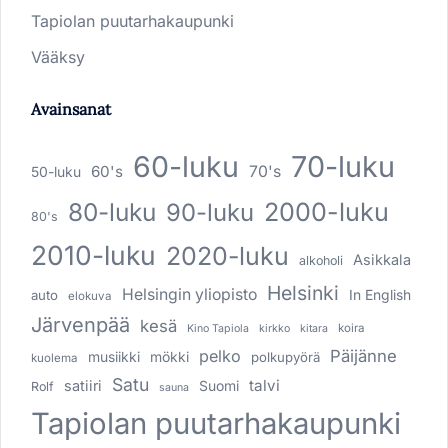
Tapiolan puutarhakaupunki
Vääksy
Avainsanat
60-luku
70-luku
60's
70's
50-luku
80-luku
2000-luku
90-luku
80's
2010-luku
2020-luku
Asikkala
alkoholi
Helsinki
Helsingin yliopisto
In English
auto
elokuva
Järvenpää
kesä
koira
Kino Tapiola
kirkko
kitara
pelko
Päijänne
musiikki
mökki
polkupyörä
kuolema
Satu
talvi
satiiri
Suomi
Rolf
sauna
Tapiolan puutarhakaupunki