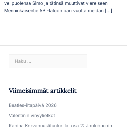
velipuolensa Simo ja tätinsä muuttivat viereiseen
Menninkäisentie 5B -taloon pari vuotta meidän […]
Haku:
Viimeisimmät artikkelit
Beatles-iltapäivä 2026
Valentinin vinyylietkot
Kapina Korvapuustitunturilla, osa 2: Joulubuugin