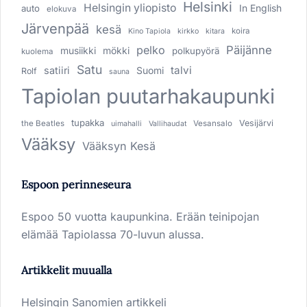
Helsinki
Helsingin yliopisto
In English
auto
elokuva
Järvenpää
kesä
koira
Kino Tapiola
kirkko
kitara
pelko
Päijänne
musiikki
mökki
polkupyörä
kuolema
Satu
talvi
satiiri
Suomi
Rolf
sauna
Tapiolan puutarhakaupunki
tupakka
Vesijärvi
the Beatles
Vesansalo
uimahalli
Vallihaudat
Vääksy
Vääksyn Kesä
Espoon perinneseura
Espoo 50 vuotta kaupunkina. Erään teinipojan
elämää Tapiolassa 70-luvun alussa.
Artikkelit muualla
Helsingin Sanomien artikkeli