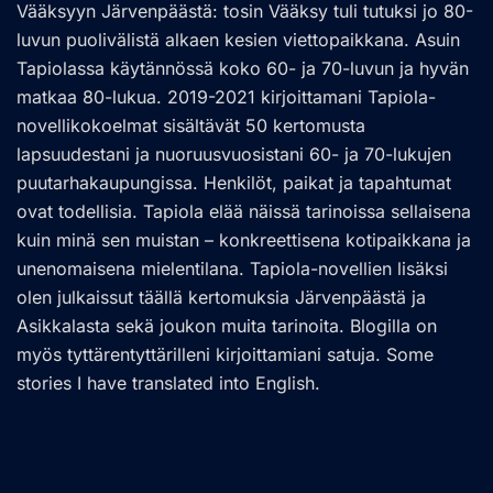
Vääksyyn Järvenpäästä: tosin Vääksy tuli tutuksi jo 80-
luvun puolivälistä alkaen kesien viettopaikkana. Asuin
Tapiolassa käytännössä koko 60- ja 70-luvun ja hyvän
matkaa 80-lukua. 2019-2021 kirjoittamani Tapiola-
novellikokoelmat sisältävät 50 kertomusta
lapsuudestani ja nuoruusvuosistani 60- ja 70-lukujen
puutarhakaupungissa. Henkilöt, paikat ja tapahtumat
ovat todellisia. Tapiola elää näissä tarinoissa sellaisena
kuin minä sen muistan – konkreettisena kotipaikkana ja
unenomaisena mielentilana. Tapiola-novellien lisäksi
olen julkaissut täällä kertomuksia Järvenpäästä ja
Asikkalasta sekä joukon muita tarinoita. Blogilla on
myös tyttärentyttärilleni kirjoittamiani satuja. Some
stories I have translated into English.