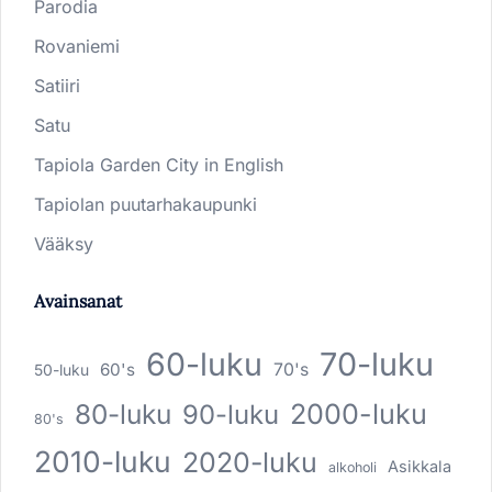
Parodia
Rovaniemi
Satiiri
Satu
Tapiola Garden City in English
Tapiolan puutarhakaupunki
Vääksy
Avainsanat
60-luku
70-luku
60's
70's
50-luku
80-luku
2000-luku
90-luku
80's
2010-luku
2020-luku
Asikkala
alkoholi