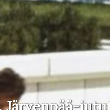
, Järvenpää-jutu