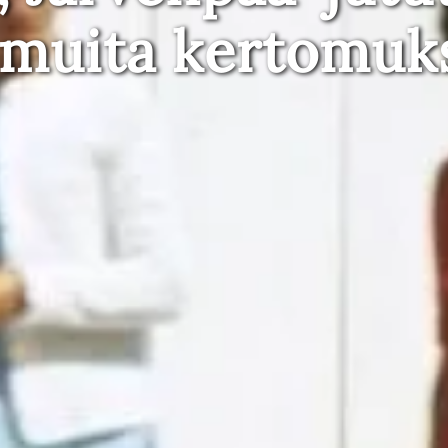
 muita kertomuk