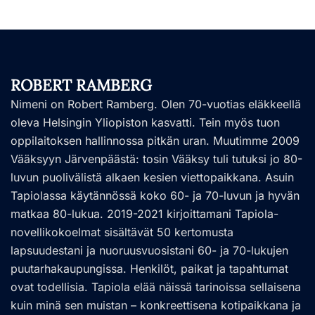
ROBERT RAMBERG
Nimeni on Robert Ramberg. Olen 70-vuotias eläkkeellä
oleva Helsingin Yliopiston kasvatti. Tein myös tuon
oppilaitoksen hallinnossa pitkän uran. Muutimme 2009
Vääksyyn Järvenpäästä: tosin Vääksy tuli tutuksi jo 80-
luvun puolivälistä alkaen kesien viettopaikkana. Asuin
Tapiolassa käytännössä koko 60- ja 70-luvun ja hyvän
matkaa 80-lukua. 2019-2021 kirjoittamani Tapiola-
novellikokoelmat sisältävät 50 kertomusta
lapsuudestani ja nuoruusvuosistani 60- ja 70-lukujen
puutarhakaupungissa. Henkilöt, paikat ja tapahtumat
ovat todellisia. Tapiola elää näissä tarinoissa sellaisena
kuin minä sen muistan – konkreettisena kotipaikkana ja