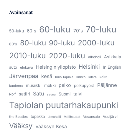
Avainsanat
60-luku
70-luku
60's
70's
50-luku
80-luku
2000-luku
90-luku
80's
2010-luku
2020-luku
Asikkala
alkoholi
Helsinki
Helsingin yliopisto
In English
auto
elokuva
Järvenpää
kesä
koira
Kino Tapiola
kirkko
kitara
pelko
Päijänne
musiikki
mökki
polkupyörä
kuolema
Satu
talvi
satiiri
Suomi
Rolf
sauna
Tapiolan puutarhakaupunki
tupakka
Vesijärvi
the Beatles
Vesansalo
uimahalli
Vallihaudat
Vääksy
Vääksyn Kesä