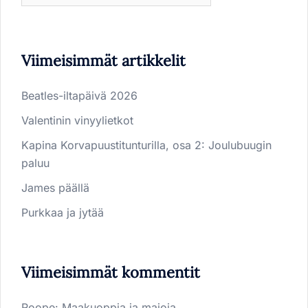
Viimeisimmät artikkelit
Beatles-iltapäivä 2026
Valentinin vinyylietkot
Kapina Korvapuustitunturilla, osa 2: Joulubuugin
paluu
James päällä
Purkkaa ja jytää
Viimeisimmät kommentit
Roope
:
Maakuoppia ja majoja