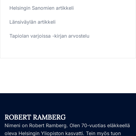
Helsingin Sanomien artikkeli
Länsiväylän artikkeli
Tapiolan varjoissa -kirjan arvostelu
ROBERT RAMBERG
Nimeni on Robert Ramberg. Olen 70-vuotias eläkkeellä
oleva Helsingin Yliopiston kasvatti. Tein myös tuon