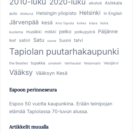
2010-luku
2020-luku
Asikkala
alkoholi
Helsinki
Helsingin yliopisto
In English
auto
elokuva
Järvenpää
kesä
koira
Kino Tapiola
kirkko
kitara
pelko
Päijänne
musiikki
mökki
polkupyörä
kuolema
Satu
talvi
satiiri
Suomi
Rolf
sauna
Tapiolan puutarhakaupunki
tupakka
Vesijärvi
the Beatles
Vesansalo
uimahalli
Vallihaudat
Vääksy
Vääksyn Kesä
Espoon perinneseura
Espoo 50 vuotta kaupunkina. Erään teinipojan
elämää Tapiolassa 70-luvun alussa.
Artikkelit muualla