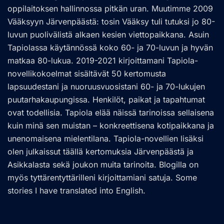
oppilaitoksen hallinnossa pitkän uran. Muutimme 2009
Vääksyyn Järvenpäästä: tosin Vääksy tuli tutuksi jo 80-
luvun puolivälistä alkaen kesien viettopaikkana. Asuin
Tapiolassa käytännössä koko 60- ja 70-luvun ja hyvän
matkaa 80-lukua. 2019-2021 kirjoittamani Tapiola-
novellikokoelmat sisältävät 50 kertomusta
lapsuudestani ja nuoruusvuosistani 60- ja 70-lukujen
puutarhakaupungissa. Henkilöt, paikat ja tapahtumat
ovat todellisia. Tapiola elää näissä tarinoissa sellaisena
kuin minä sen muistan – konkreettisena kotipaikkana ja
unenomaisena mielentilana. Tapiola-novellien lisäksi
olen julkaissut täällä kertomuksia Järvenpäästä ja
Asikkalasta sekä joukon muita tarinoita. Blogilla on
myös tyttärentyttärilleni kirjoittamiani satuja. Some
stories I have translated into English.