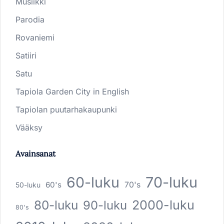
Musiikki
Parodia
Rovaniemi
Satiiri
Satu
Tapiola Garden City in English
Tapiolan puutarhakaupunki
Vääksy
Avainsanat
60-luku
70-luku
60's
70's
50-luku
80-luku
2000-luku
90-luku
80's