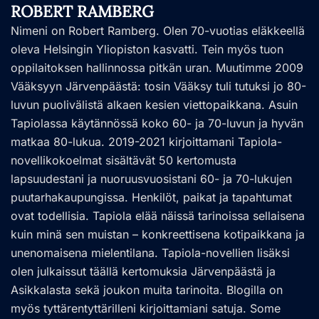
ROBERT RAMBERG
Nimeni on Robert Ramberg. Olen 70-vuotias eläkkeellä
oleva Helsingin Yliopiston kasvatti. Tein myös tuon
oppilaitoksen hallinnossa pitkän uran. Muutimme 2009
Vääksyyn Järvenpäästä: tosin Vääksy tuli tutuksi jo 80-
luvun puolivälistä alkaen kesien viettopaikkana. Asuin
Tapiolassa käytännössä koko 60- ja 70-luvun ja hyvän
matkaa 80-lukua. 2019-2021 kirjoittamani Tapiola-
novellikokoelmat sisältävät 50 kertomusta
lapsuudestani ja nuoruusvuosistani 60- ja 70-lukujen
puutarhakaupungissa. Henkilöt, paikat ja tapahtumat
ovat todellisia. Tapiola elää näissä tarinoissa sellaisena
kuin minä sen muistan – konkreettisena kotipaikkana ja
unenomaisena mielentilana. Tapiola-novellien lisäksi
olen julkaissut täällä kertomuksia Järvenpäästä ja
Asikkalasta sekä joukon muita tarinoita. Blogilla on
myös tyttärentyttärilleni kirjoittamiani satuja. Some