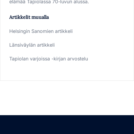
elämää Tapiolassa 70-luvun alussa.
Artikkelit muualla
Helsingin Sanomien artikkeli
Länsiväylän artikkeli
Tapiolan varjoissa -kirjan arvostelu