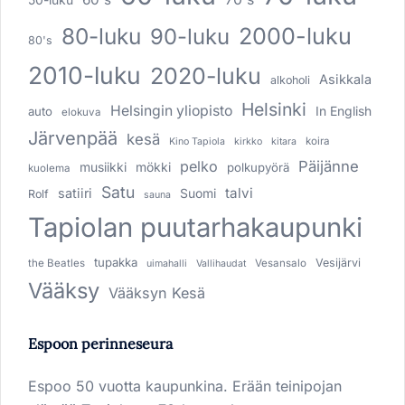
80-luku
2000-luku
90-luku
80's
2010-luku
2020-luku
Asikkala
alkoholi
Helsinki
Helsingin yliopisto
In English
auto
elokuva
Järvenpää
kesä
koira
Kino Tapiola
kirkko
kitara
pelko
Päijänne
musiikki
mökki
polkupyörä
kuolema
Satu
talvi
satiiri
Suomi
Rolf
sauna
Tapiolan puutarhakaupunki
tupakka
Vesijärvi
the Beatles
Vesansalo
uimahalli
Vallihaudat
Vääksy
Vääksyn Kesä
Espoon perinneseura
Espoo 50 vuotta kaupunkina. Erään teinipojan