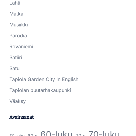
Lahti
Matka
Musiikki
Parodia
Rovaniemi
Satiiri
Satu
Tapiola Garden City in English
Tapiolan puutarhakaupunki
Vääksy
Avainsanat
60-luku
70-luku
60's
70's
50-luku