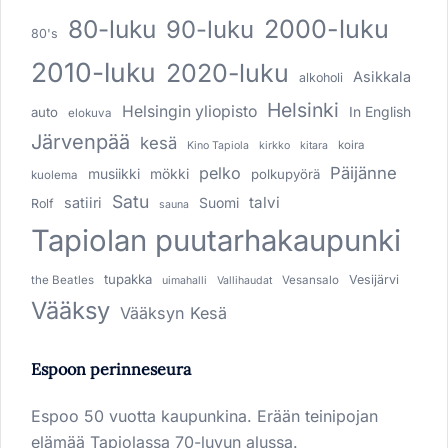
80-luku
2000-luku
90-luku
80's
2010-luku
2020-luku
Asikkala
alkoholi
Helsinki
Helsingin yliopisto
In English
auto
elokuva
Järvenpää
kesä
koira
Kino Tapiola
kirkko
kitara
pelko
Päijänne
musiikki
mökki
polkupyörä
kuolema
Satu
talvi
satiiri
Suomi
Rolf
sauna
Tapiolan puutarhakaupunki
tupakka
Vesijärvi
the Beatles
Vesansalo
uimahalli
Vallihaudat
Vääksy
Vääksyn Kesä
Espoon perinneseura
Espoo 50 vuotta kaupunkina. Erään teinipojan
elämää Tapiolassa 70-luvun alussa.