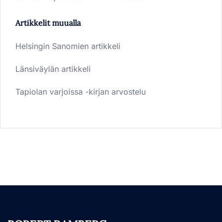
Artikkelit muualla
Helsingin Sanomien artikkeli
Länsiväylän artikkeli
Tapiolan varjoissa -kirjan arvostelu