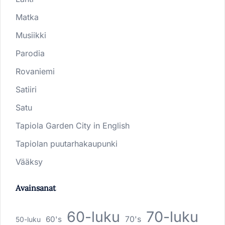
Matka
Musiikki
Parodia
Rovaniemi
Satiiri
Satu
Tapiola Garden City in English
Tapiolan puutarhakaupunki
Vääksy
Avainsanat
60-luku
70-luku
60's
70's
50-luku