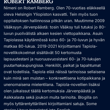
ROBERT RAMBERG
Nimeni on Robert Ramberg. Olen 70-vuotias eläkkeellä
oleva Helsingin Yliopiston kasvatti. Tein myös tuon
oppilaitoksen hallinnossa pitkän uran. Muutimme 2009
Vääksyyn Järvenpäästä: tosin Vääksy tuli tutuksi jo 80-
luvun puolivälistä alkaen kesien viettopaikkana. Asuin
Tapiolassa käytännössä koko 60- ja 70-luvun ja hyvän
matkaa 80-lukua. 2019-2021 kirjoittamani Tapiola-
novellikokoelmat sisältävät 50 kertomusta
lapsuudestani ja nuoruusvuosistani 60- ja 70-lukujen
puutarhakaupungissa. Henkilöt, paikat ja tapahtumat
ovat todellisia. Tapiola elää näissä tarinoissa sellaisena
kuin minä sen muistan – konkreettisena kotipaikkana ja
unenomaisena mielentilana. Tapiola-novellien lisäksi
olen julkaissut täällä kertomuksia Järvenpäästä ja
Asikkalasta sekä joukon muita tarinoita. Blogilla on
myös tyttärentyttärilleni kirjoittamiani satuja. Some