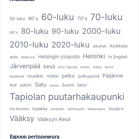
60-luku
70-luku
60's
70's
50-luku
80-luku
2000-luku
90-luku
80's
2010-luku
2020-luku
Asikkala
alkoholi
Helsinki
Helsingin yliopisto
In English
auto
elokuva
Järvenpää
kesä
koira
Kino Tapiola
kirkko
kitara
pelko
Päijänne
musiikki
mökki
polkupyörä
kuolema
Satu
talvi
satiiri
Suomi
Rolf
sauna
Tapiolan puutarhakaupunki
tupakka
Vesijärvi
the Beatles
Vesansalo
uimahalli
Vallihaudat
Vääksy
Vääksyn Kesä
Espoon perinneseura