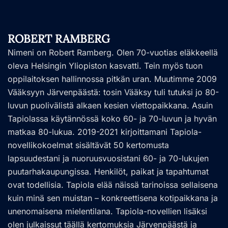
ROBERT RAMBERG
Nimeni on Robert Ramberg. Olen 70-vuotias eläkkeellä
oleva Helsingin Yliopiston kasvatti. Tein myös tuon
oppilaitoksen hallinnossa pitkän uran. Muutimme 2009
Vääksyyn Järvenpäästä: tosin Vääksy tuli tutuksi jo 80-
luvun puolivälistä alkaen kesien viettopaikkana. Asuin
Tapiolassa käytännössä koko 60- ja 70-luvun ja hyvän
matkaa 80-lukua. 2019-2021 kirjoittamani Tapiola-
novellikokoelmat sisältävät 50 kertomusta
lapsuudestani ja nuoruusvuosistani 60- ja 70-lukujen
puutarhakaupungissa. Henkilöt, paikat ja tapahtumat
ovat todellisia. Tapiola elää näissä tarinoissa sellaisena
kuin minä sen muistan – konkreettisena kotipaikkana ja
unenomaisena mielentilana. Tapiola-novellien lisäksi
olen julkaissut täällä kertomuksia Järvenpäästä ja