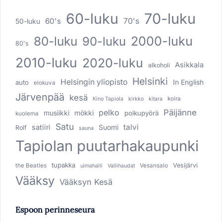
60-luku
70-luku
60's
70's
50-luku
80-luku
2000-luku
90-luku
80's
2010-luku
2020-luku
Asikkala
alkoholi
Helsinki
Helsingin yliopisto
In English
auto
elokuva
Järvenpää
kesä
koira
Kino Tapiola
kirkko
kitara
pelko
Päijänne
musiikki
mökki
polkupyörä
kuolema
Satu
talvi
satiiri
Suomi
Rolf
sauna
Tapiolan puutarhakaupunki
tupakka
Vesijärvi
the Beatles
Vesansalo
uimahalli
Vallihaudat
Vääksy
Vääksyn Kesä
Espoon perinneseura