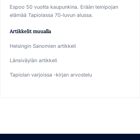
Espoo 50 vuotta kaupunkina. Erään teinipojan
elämää Tapiolassa 70-luvun alussa.
Artikkelit muualla
Helsingin Sanomien artikkeli
Länsiväylän artikkeli
Tapiolan varjoissa -kirjan arvostelu