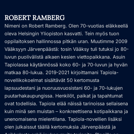
ROBERT RAMBERG
Nimeni on Robert Ramberg. Olen 70-vuotias eläkkeellä
oleva Helsingin Yliopiston kasvatti. Tein myös tuon
oppilaitoksen hallinnossa pitkän uran. Muutimme 2009
Vääksyyn Järvenpäästä: tosin Vääksy tuli tutuksi jo 80-
luvun puolivälistä alkaen kesien viettopaikkana. Asuin
Tapiolassa käytännössä koko 60- ja 70-luvun ja hyvän
matkaa 80-lukua. 2019-2021 kirjoittamani Tapiola-
novellikokoelmat sisältävät 50 kertomusta
lapsuudestani ja nuoruusvuosistani 60- ja 70-lukujen
puutarhakaupungissa. Henkilöt, paikat ja tapahtumat
ovat todellisia. Tapiola elää näissä tarinoissa sellaisena
kuin minä sen muistan – konkreettisena kotipaikkana ja
unenomaisena mielentilana. Tapiola-novellien lisäksi
olen julkaissut täällä kertomuksia Järvenpäästä ja