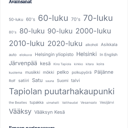
Avainsanat
60-luku
70-luku
60's
70's
50-luku
80-luku
2000-luku
90-luku
80's
2010-luku
2020-luku
Asikkala
alkoholi
Helsinki
Helsingin yliopisto
In English
auto
elokuva
Järvenpää
kesä
koira
Kino Tapiola
kirkko
kitara
pelko
Päijänne
musiikki
mökki
polkupyörä
kuolema
Satu
talvi
satiiri
Suomi
Rolf
sauna
Tapiolan puutarhakaupunki
tupakka
Vesijärvi
the Beatles
Vesansalo
uimahalli
Vallihaudat
Vääksy
Vääksyn Kesä