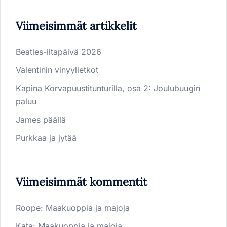
Viimeisimmät artikkelit
Beatles-iltapäivä 2026
Valentinin vinyylietkot
Kapina Korvapuustitunturilla, osa 2: Joulubuugin
paluu
James päällä
Purkkaa ja jytää
Viimeisimmät kommentit
Roope
:
Maakuoppia ja majoja
Kata
:
Maakuoppia ja majoja