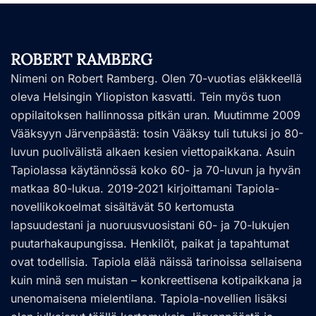
ROBERT RAMBERG
Nimeni on Robert Ramberg. Olen 70-vuotias eläkkeellä
oleva Helsingin Yliopiston kasvatti. Tein myös tuon
oppilaitoksen hallinnossa pitkän uran. Muutimme 2009
Vääksyyn Järvenpäästä: tosin Vääksy tuli tutuksi jo 80-
luvun puolivälistä alkaen kesien viettopaikkana. Asuin
Tapiolassa käytännössä koko 60- ja 70-luvun ja hyvän
matkaa 80-lukua. 2019-2021 kirjoittamani Tapiola-
novellikokoelmat sisältävät 50 kertomusta
lapsuudestani ja nuoruusvuosistani 60- ja 70-lukujen
puutarhakaupungissa. Henkilöt, paikat ja tapahtumat
ovat todellisia. Tapiola elää näissä tarinoissa sellaisena
kuin minä sen muistan – konkreettisena kotipaikkana ja
unenomaisena mielentilana. Tapiola-novellien lisäksi