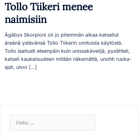
Tollo Tiikeri menee
naimisiin
Ägäbys Skorpioni oli jo pitemmän aikaa katsellut
äreänä ystävänsä Tollo Tiikerin omituista käytöstä.
Tollo laahusti eteenpäin kuin unissakävelijä, pysähteli,
katseli kaukaisuuteen mitään näkemättä, unohti ruoka-
ajat, ulvoi […]
Haku: