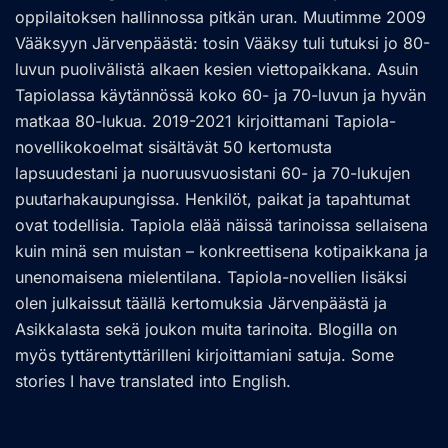
oppilaitoksen hallinnossa pitkän uran. Muutimme 2009
Vääksyyn Järvenpäästä: tosin Vääksy tuli tutuksi jo 80-
luvun puolivälistä alkaen kesien viettopaikkana. Asuin
Tapiolassa käytännössä koko 60- ja 70-luvun ja hyvän
matkaa 80-lukua. 2019-2021 kirjoittamani Tapiola-
novellikokoelmat sisältävät 50 kertomusta
lapsuudestani ja nuoruusvuosistani 60- ja 70-lukujen
puutarhakaupungissa. Henkilöt, paikat ja tapahtumat
ovat todellisia. Tapiola elää näissä tarinoissa sellaisena
kuin minä sen muistan – konkreettisena kotipaikkana ja
unenomaisena mielentilana. Tapiola-novellien lisäksi
olen julkaissut täällä kertomuksia Järvenpäästä ja
Asikkalasta sekä joukon muita tarinoita. Blogilla on
myös tyttärentyttärilleni kirjoittamiani satuja. Some
stories I have translated into English.