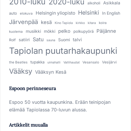
2010-luku
2020-luku
Asikkala
alkoholi
Helsinki
Helsingin yliopisto
In English
auto
elokuva
Järvenpää
kesä
koira
Kino Tapiola
kirkko
kitara
pelko
Päijänne
musiikki
mökki
polkupyörä
kuolema
Satu
talvi
satiiri
Suomi
Rolf
sauna
Tapiolan puutarhakaupunki
tupakka
Vesijärvi
the Beatles
Vesansalo
uimahalli
Vallihaudat
Vääksy
Vääksyn Kesä
Espoon perinneseura
Espoo 50 vuotta kaupunkina. Erään teinipojan
elämää Tapiolassa 70-luvun alussa.
Artikkelit muualla