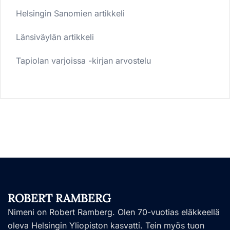
Helsingin Sanomien artikkeli
Länsiväylän artikkeli
Tapiolan varjoissa -kirjan arvostelu
ROBERT RAMBERG
Nimeni on Robert Ramberg. Olen 70-vuotias eläkkeellä
oleva Helsingin Yliopiston kasvatti. Tein myös tuon