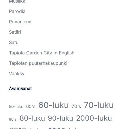
Musiikki
Parodia
Rovaniemi
Satiiri
Satu
Tapiola Garden City in English
Tapiolan puutarhakaupunki
Vääksy
Avainsanat
60-luku
70-luku
60's
70's
50-luku
80-luku
2000-luku
90-luku
80's