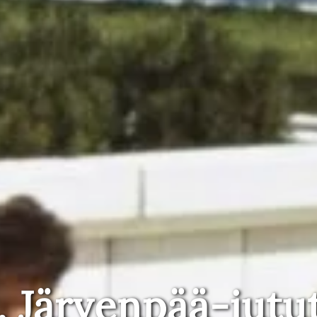
, Järvenpää-jutu