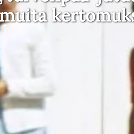
 muita kertomuk