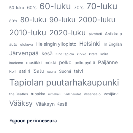
60-luku
70-luku
60's
70's
50-luku
80-luku
2000-luku
90-luku
80's
2010-luku
2020-luku
Asikkala
alkoholi
Helsinki
Helsingin yliopisto
In English
auto
elokuva
Järvenpää
kesä
koira
Kino Tapiola
kirkko
kitara
pelko
Päijänne
musiikki
mökki
polkupyörä
kuolema
Satu
talvi
satiiri
Suomi
Rolf
sauna
Tapiolan puutarhakaupunki
tupakka
Vesijärvi
the Beatles
Vesansalo
uimahalli
Vallihaudat
Vääksy
Vääksyn Kesä
Espoon perinneseura