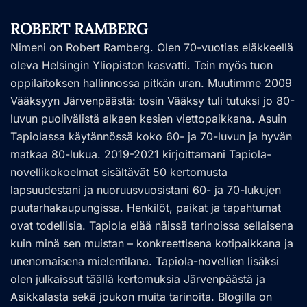
ROBERT RAMBERG
Nimeni on Robert Ramberg. Olen 70-vuotias eläkkeellä
oleva Helsingin Yliopiston kasvatti. Tein myös tuon
oppilaitoksen hallinnossa pitkän uran. Muutimme 2009
Vääksyyn Järvenpäästä: tosin Vääksy tuli tutuksi jo 80-
luvun puolivälistä alkaen kesien viettopaikkana. Asuin
Tapiolassa käytännössä koko 60- ja 70-luvun ja hyvän
matkaa 80-lukua. 2019-2021 kirjoittamani Tapiola-
novellikokoelmat sisältävät 50 kertomusta
lapsuudestani ja nuoruusvuosistani 60- ja 70-lukujen
puutarhakaupungissa. Henkilöt, paikat ja tapahtumat
ovat todellisia. Tapiola elää näissä tarinoissa sellaisena
kuin minä sen muistan – konkreettisena kotipaikkana ja
unenomaisena mielentilana. Tapiola-novellien lisäksi
olen julkaissut täällä kertomuksia Järvenpäästä ja
Asikkalasta sekä joukon muita tarinoita. Blogilla on