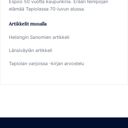
Espoo 50 vuotta kaupunkina. Erään teinipojan
elämää Tapiolassa 70-luvun alussa.
Artikkelit muualla
Helsingin Sanomien artikkeli
Länsiväylän artikkeli
Tapiolan varjoissa -kirjan arvostelu