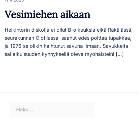
11.4.2025
Vesimiehen aikaan
Heikintorin diskolla ei ollut B-oikeuksia eikä Räkälässä,
seurakunnan Olotilassa, saanut edes polttaa tupakkaa,
ja 1976 se olikin haihtunut savuna ilmaan. Savukkeita
sai aikuisuuden kynnyksellä oleva myöhäisteini […]
Haku: