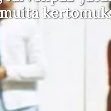
 muita kertomuk