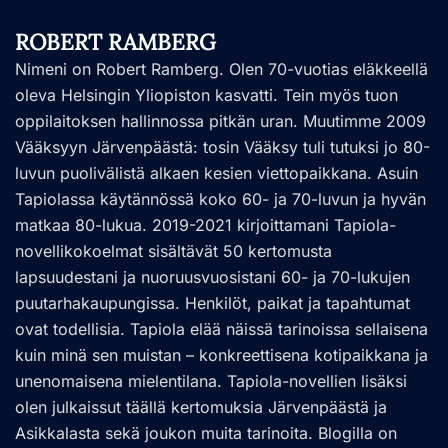
ROBERT RAMBERG
Nimeni on Robert Ramberg. Olen 70-vuotias eläkkeellä
oleva Helsingin Yliopiston kasvatti. Tein myös tuon
oppilaitoksen hallinnossa pitkän uran. Muutimme 2009
Vääksyyn Järvenpäästä: tosin Vääksy tuli tutuksi jo 80-
luvun puolivälistä alkaen kesien viettopaikkana. Asuin
Tapiolassa käytännössä koko 60- ja 70-luvun ja hyvän
matkaa 80-lukua. 2019-2021 kirjoittamani Tapiola-
novellikokoelmat sisältävät 50 kertomusta
lapsuudestani ja nuoruusvuosistani 60- ja 70-lukujen
puutarhakaupungissa. Henkilöt, paikat ja tapahtumat
ovat todellisia. Tapiola elää näissä tarinoissa sellaisena
kuin minä sen muistan – konkreettisena kotipaikkana ja
unenomaisena mielentilana. Tapiola-novellien lisäksi
olen julkaissut täällä kertomuksia Järvenpäästä ja
Asikkalasta sekä joukon muita tarinoita. Blogilla on