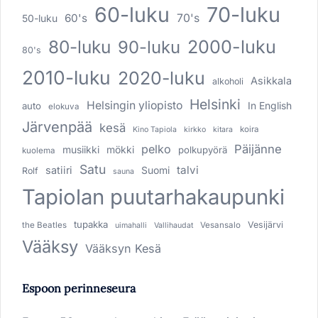
60-luku
70-luku
60's
70's
50-luku
80-luku
2000-luku
90-luku
80's
2010-luku
2020-luku
Asikkala
alkoholi
Helsinki
Helsingin yliopisto
In English
auto
elokuva
Järvenpää
kesä
koira
Kino Tapiola
kirkko
kitara
pelko
Päijänne
musiikki
mökki
polkupyörä
kuolema
Satu
talvi
satiiri
Suomi
Rolf
sauna
Tapiolan puutarhakaupunki
tupakka
Vesijärvi
the Beatles
Vesansalo
uimahalli
Vallihaudat
Vääksy
Vääksyn Kesä
Espoon perinneseura