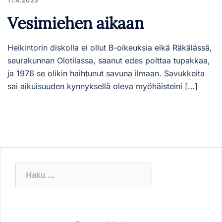
11.4.2025
Vesimiehen aikaan
Heikintorin diskolla ei ollut B-oikeuksia eikä Räkälässä,
seurakunnan Olotilassa, saanut edes polttaa tupakkaa,
ja 1976 se olikin haihtunut savuna ilmaan. Savukkeita
sai aikuisuuden kynnyksellä oleva myöhäisteini […]
Haku: