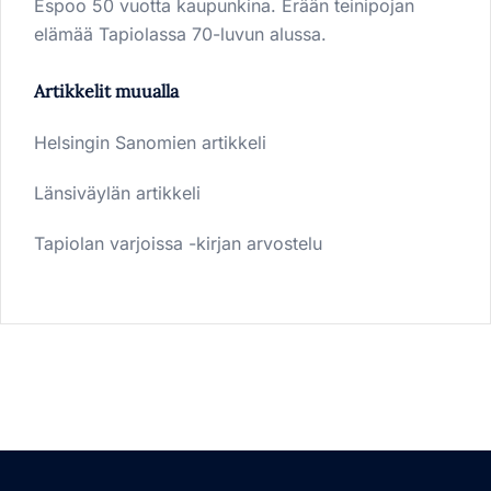
Espoo 50 vuotta kaupunkina. Erään teinipojan
elämää Tapiolassa 70-luvun alussa.
Artikkelit muualla
Helsingin Sanomien artikkeli
Länsiväylän artikkeli
Tapiolan varjoissa -kirjan arvostelu