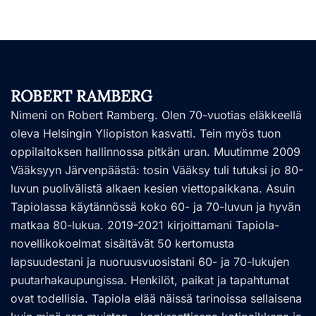
ROBERT RAMBERG
Nimeni on Robert Ramberg. Olen 70-vuotias eläkkeellä
oleva Helsingin Yliopiston kasvatti. Tein myös tuon
oppilaitoksen hallinnossa pitkän uran. Muutimme 2009
Vääksyyn Järvenpäästä: tosin Vääksy tuli tutuksi jo 80-
luvun puolivälistä alkaen kesien viettopaikkana. Asuin
Tapiolassa käytännössä koko 60- ja 70-luvun ja hyvän
matkaa 80-lukua. 2019-2021 kirjoittamani Tapiola-
novellikokoelmat sisältävät 50 kertomusta
lapsuudestani ja nuoruusvuosistani 60- ja 70-lukujen
puutarhakaupungissa. Henkilöt, paikat ja tapahtumat
ovat todellisia. Tapiola elää näissä tarinoissa sellaisena