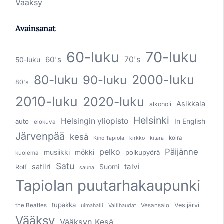
Vääksy
Avainsanat
60-luku
70-luku
60's
70's
50-luku
80-luku
2000-luku
90-luku
80's
2010-luku
2020-luku
Asikkala
alkoholi
Helsinki
Helsingin yliopisto
In English
auto
elokuva
Järvenpää
kesä
koira
Kino Tapiola
kirkko
kitara
pelko
Päijänne
musiikki
mökki
polkupyörä
kuolema
Satu
talvi
satiiri
Suomi
Rolf
sauna
Tapiolan puutarhakaupunki
tupakka
Vesijärvi
the Beatles
Vesansalo
uimahalli
Vallihaudat
Vääksy
Vääksyn Kesä