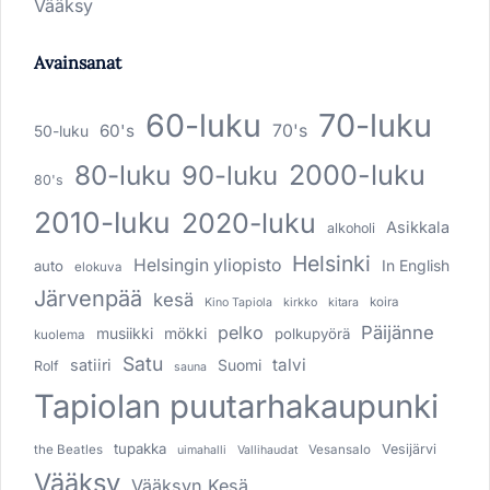
Vääksy
Avainsanat
60-luku
70-luku
60's
70's
50-luku
80-luku
2000-luku
90-luku
80's
2010-luku
2020-luku
Asikkala
alkoholi
Helsinki
Helsingin yliopisto
In English
auto
elokuva
Järvenpää
kesä
koira
Kino Tapiola
kirkko
kitara
pelko
Päijänne
musiikki
mökki
polkupyörä
kuolema
Satu
talvi
satiiri
Suomi
Rolf
sauna
Tapiolan puutarhakaupunki
tupakka
Vesijärvi
the Beatles
Vesansalo
uimahalli
Vallihaudat
Vääksy
Vääksyn Kesä