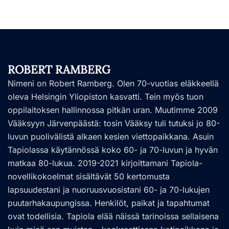
ROBERT RAMBERG
Nimeni on Robert Ramberg. Olen 70-vuotias eläkkeellä
oleva Helsingin Yliopiston kasvatti. Tein myös tuon
oppilaitoksen hallinnossa pitkän uran. Muutimme 2009
Vääksyyn Järvenpäästä: tosin Vääksy tuli tutuksi jo 80-
luvun puolivälistä alkaen kesien viettopaikkana. Asuin
Tapiolassa käytännössä koko 60- ja 70-luvun ja hyvän
matkaa 80-lukua. 2019-2021 kirjoittamani Tapiola-
novellikokoelmat sisältävät 50 kertomusta
lapsuudestani ja nuoruusvuosistani 60- ja 70-lukujen
puutarhakaupungissa. Henkilöt, paikat ja tapahtumat
ovat todellisia. Tapiola elää näissä tarinoissa sellaisena