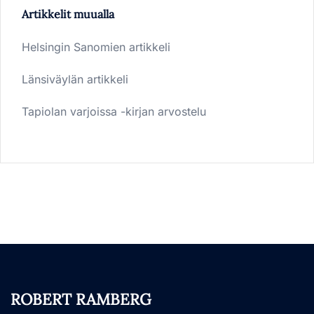
Artikkelit muualla
Helsingin Sanomien artikkeli
Länsiväylän artikkeli
Tapiolan varjoissa -kirjan arvostelu
ROBERT RAMBERG