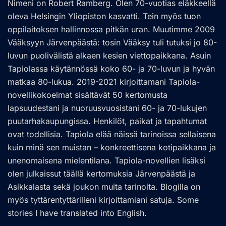
Nimeni on Robert Ramberg. Olen 70-vuotias eläkkeellä
oleva Helsingin Yliopiston kasvatti. Tein myös tuon
oppilaitoksen hallinnossa pitkän uran. Muutimme 2009
Vääksyyn Järvenpäästä: tosin Vääksy tuli tutuksi jo 80-
luvun puolivälistä alkaen kesien viettopaikkana. Asuin
Tapiolassa käytännössä koko 60- ja 70-luvun ja hyvän
matkaa 80-lukua. 2019-2021 kirjoittamani Tapiola-
novellikokoelmat sisältävät 50 kertomusta
lapsuudestani ja nuoruusvuosistani 60- ja 70-lukujen
puutarhakaupungissa. Henkilöt, paikat ja tapahtumat
ovat todellisia. Tapiola elää näissä tarinoissa sellaisena
kuin minä sen muistan – konkreettisena kotipaikkana ja
unenomaisena mielentilana. Tapiola-novellien lisäksi
olen julkaissut täällä kertomuksia Järvenpäästä ja
Asikkalasta sekä joukon muita tarinoita. Blogilla on
myös tyttärentyttärilleni kirjoittamiani satuja. Some
stories I have translated into English.