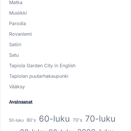
Matka
Musiikki
Parodia
Rovaniemi
Satiiri
Satu
Tapiola Garden City in English
Tapiolan puutarhakaupunki
Vääksy
Avainsanat
60-luku
70-luku
60's
70's
50-luku