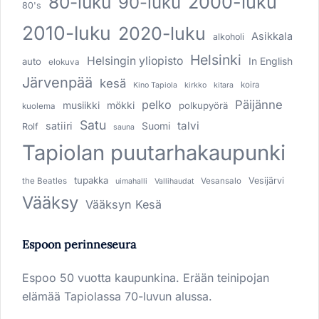
80-luku
2000-luku
90-luku
80's
2010-luku
2020-luku
Asikkala
alkoholi
Helsinki
Helsingin yliopisto
In English
auto
elokuva
Järvenpää
kesä
koira
Kino Tapiola
kirkko
kitara
pelko
Päijänne
musiikki
mökki
polkupyörä
kuolema
Satu
talvi
satiiri
Suomi
Rolf
sauna
Tapiolan puutarhakaupunki
tupakka
Vesijärvi
the Beatles
Vesansalo
uimahalli
Vallihaudat
Vääksy
Vääksyn Kesä
Espoon perinneseura
Espoo 50 vuotta kaupunkina. Erään teinipojan
elämää Tapiolassa 70-luvun alussa.