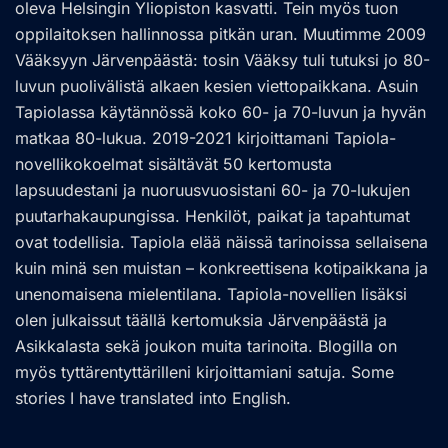
oleva Helsingin Yliopiston kasvatti. Tein myös tuon
oppilaitoksen hallinnossa pitkän uran. Muutimme 2009
Vääksyyn Järvenpäästä: tosin Vääksy tuli tutuksi jo 80-
luvun puolivälistä alkaen kesien viettopaikkana. Asuin
Tapiolassa käytännössä koko 60- ja 70-luvun ja hyvän
matkaa 80-lukua. 2019-2021 kirjoittamani Tapiola-
novellikokoelmat sisältävät 50 kertomusta
lapsuudestani ja nuoruusvuosistani 60- ja 70-lukujen
puutarhakaupungissa. Henkilöt, paikat ja tapahtumat
ovat todellisia. Tapiola elää näissä tarinoissa sellaisena
kuin minä sen muistan – konkreettisena kotipaikkana ja
unenomaisena mielentilana. Tapiola-novellien lisäksi
olen julkaissut täällä kertomuksia Järvenpäästä ja
Asikkalasta sekä joukon muita tarinoita. Blogilla on
myös tyttärentyttärilleni kirjoittamiani satuja. Some
stories I have translated into English.