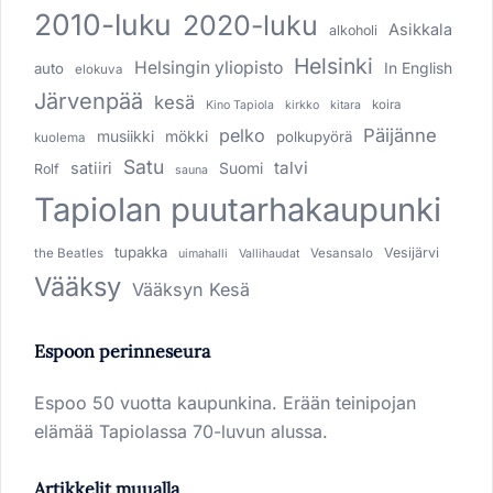
2010-luku
2020-luku
Asikkala
alkoholi
Helsinki
Helsingin yliopisto
In English
auto
elokuva
Järvenpää
kesä
koira
Kino Tapiola
kirkko
kitara
pelko
Päijänne
musiikki
mökki
polkupyörä
kuolema
Satu
talvi
satiiri
Suomi
Rolf
sauna
Tapiolan puutarhakaupunki
tupakka
Vesijärvi
the Beatles
Vesansalo
uimahalli
Vallihaudat
Vääksy
Vääksyn Kesä
Espoon perinneseura
Espoo 50 vuotta kaupunkina. Erään teinipojan
elämää Tapiolassa 70-luvun alussa.
Artikkelit muualla