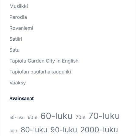
Musiikki
Parodia
Rovaniemi
Satiiri
Satu
Tapiola Garden City in English
Tapiolan puutarhakaupunki
Vääksy
Avainsanat
60-luku
70-luku
60's
70's
50-luku
80-luku
2000-luku
90-luku
80's