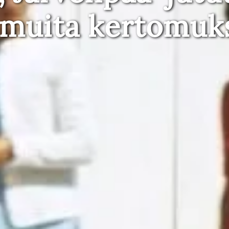
 muita kertomuk