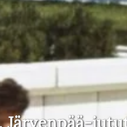
, Järvenpää-jutu