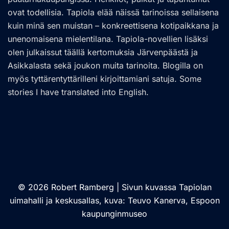
ovat todellisia. Tapiola elää näissä tarinoissa sellaisena
kuin minä sen muistan – konkreettisena kotipaikkana ja
unenomaisena mielentilana. Tapiola-novellien lisäksi
olen julkaissut täällä kertomuksia Järvenpäästä ja
Asikkalasta sekä joukon muita tarinoita. Blogilla on
myös tyttärentyttärilleni kirjoittamiani satuja. Some
stories I have translated into English.
© 2026 Robert Ramberg | Sivun kuvassa Tapiolan
uimahalli ja keskusallas, kuva: Teuvo Kanerva, Espoon
kaupunginmuseo