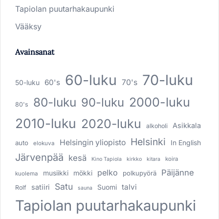
Tapiolan puutarhakaupunki
Vääksy
Avainsanat
60-luku
70-luku
60's
70's
50-luku
80-luku
2000-luku
90-luku
80's
2010-luku
2020-luku
Asikkala
alkoholi
Helsinki
Helsingin yliopisto
In English
auto
elokuva
Järvenpää
kesä
koira
Kino Tapiola
kirkko
kitara
pelko
Päijänne
musiikki
mökki
polkupyörä
kuolema
Satu
talvi
satiiri
Suomi
Rolf
sauna
Tapiolan puutarhakaupunki