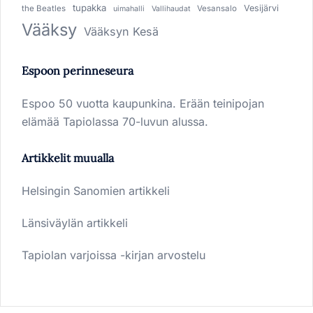
tupakka
Vesijärvi
the Beatles
Vesansalo
uimahalli
Vallihaudat
Vääksy
Vääksyn Kesä
Espoon perinneseura
Espoo 50 vuotta kaupunkina. Erään teinipojan
elämää Tapiolassa 70-luvun alussa.
Artikkelit muualla
Helsingin Sanomien artikkeli
Länsiväylän artikkeli
Tapiolan varjoissa -kirjan arvostelu