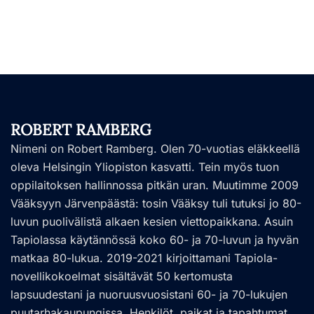
ROBERT RAMBERG
Nimeni on Robert Ramberg. Olen 70-vuotias eläkkeellä
oleva Helsingin Yliopiston kasvatti. Tein myös tuon
oppilaitoksen hallinnossa pitkän uran. Muutimme 2009
Vääksyyn Järvenpäästä: tosin Vääksy tuli tutuksi jo 80-
luvun puolivälistä alkaen kesien viettopaikkana. Asuin
Tapiolassa käytännössä koko 60- ja 70-luvun ja hyvän
matkaa 80-lukua. 2019-2021 kirjoittamani Tapiola-
novellikokoelmat sisältävät 50 kertomusta
lapsuudestani ja nuoruusvuosistani 60- ja 70-lukujen
puutarhakaupungissa. Henkilöt, paikat ja tapahtumat