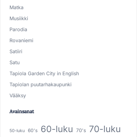
Matka
Musiikki
Parodia
Rovaniemi
Satiiri
Satu
Tapiola Garden City in English
Tapiolan puutarhakaupunki
Vääksy
Avainsanat
60-luku
70-luku
60's
70's
50-luku