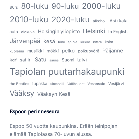
80-luku
2000-luku
90-luku
80's
2010-luku
2020-luku
Asikkala
alkoholi
Helsinki
Helsingin yliopisto
In English
auto
elokuva
Järvenpää
kesä
koira
Kino Tapiola
kirkko
kitara
pelko
Päijänne
musiikki
mökki
polkupyörä
kuolema
Satu
talvi
satiiri
Suomi
Rolf
sauna
Tapiolan puutarhakaupunki
tupakka
Vesijärvi
the Beatles
Vesansalo
uimahalli
Vallihaudat
Vääksy
Vääksyn Kesä
Espoon perinneseura
Espoo 50 vuotta kaupunkina. Erään teinipojan
elämää Tapiolassa 70-luvun alussa.