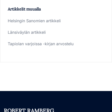
Artikkelit muualla
Helsingin Sanomien artikkeli
Länsiväylän artikkeli
Tapiolan varjoissa -kirjan arvostelu
ROBERT RAMBERG