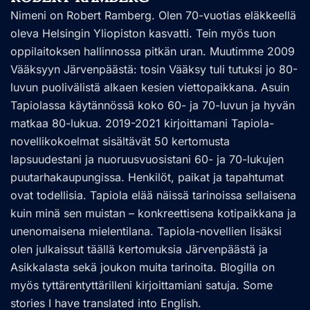
Nimeni on Robert Ramberg. Olen 70-vuotias eläkkeellä
oleva Helsingin Yliopiston kasvatti. Tein myös tuon
oppilaitoksen hallinnossa pitkän uran. Muutimme 2009
Vääksyyn Järvenpäästä: tosin Vääksy tuli tutuksi jo 80-
luvun puolivälistä alkaen kesien viettopaikkana. Asuin
Tapiolassa käytännössä koko 60- ja 70-luvun ja hyvän
matkaa 80-lukua. 2019-2021 kirjoittamani Tapiola-
novellikokoelmat sisältävät 50 kertomusta
lapsuudestani ja nuoruusvuosistani 60- ja 70-lukujen
puutarhakaupungissa. Henkilöt, paikat ja tapahtumat
ovat todellisia. Tapiola elää näissä tarinoissa sellaisena
kuin minä sen muistan – konkreettisena kotipaikkana ja
unenomaisena mielentilana. Tapiola-novellien lisäksi
olen julkaissut täällä kertomuksia Järvenpäästä ja
Asikkalasta sekä joukon muita tarinoita. Blogilla on
myös tyttärentyttärilleni kirjoittamiani satuja. Some
stories I have translated into English.