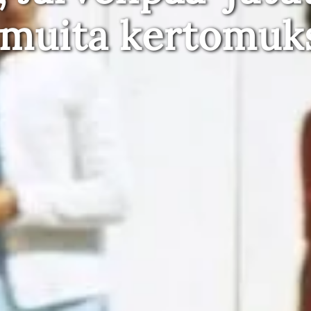
 muita kertomuk