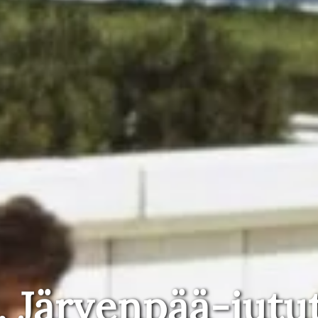
, Järvenpää-jutu