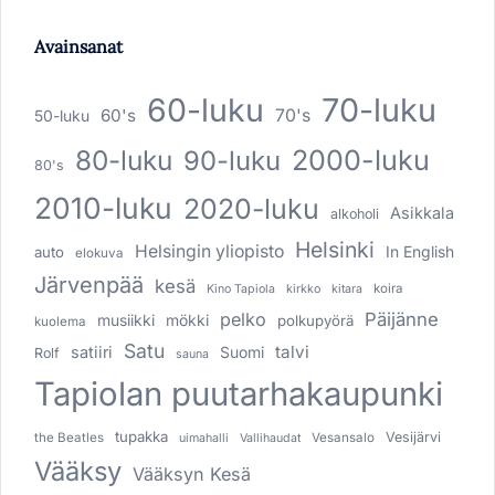
Avainsanat
60-luku
70-luku
60's
70's
50-luku
80-luku
2000-luku
90-luku
80's
2010-luku
2020-luku
Asikkala
alkoholi
Helsinki
Helsingin yliopisto
In English
auto
elokuva
Järvenpää
kesä
koira
Kino Tapiola
kirkko
kitara
pelko
Päijänne
musiikki
mökki
polkupyörä
kuolema
Satu
talvi
satiiri
Suomi
Rolf
sauna
Tapiolan puutarhakaupunki
tupakka
Vesijärvi
the Beatles
Vesansalo
uimahalli
Vallihaudat
Vääksy
Vääksyn Kesä