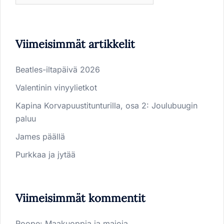
Viimeisimmät artikkelit
Beatles-iltapäivä 2026
Valentinin vinyylietkot
Kapina Korvapuustitunturilla, osa 2: Joulubuugin
paluu
James päällä
Purkkaa ja jytää
Viimeisimmät kommentit
Roope
:
Maakuoppia ja majoja