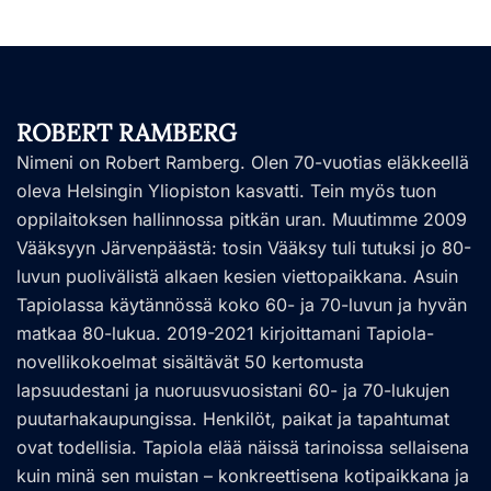
ROBERT RAMBERG
Nimeni on Robert Ramberg. Olen 70-vuotias eläkkeellä
oleva Helsingin Yliopiston kasvatti. Tein myös tuon
oppilaitoksen hallinnossa pitkän uran. Muutimme 2009
Vääksyyn Järvenpäästä: tosin Vääksy tuli tutuksi jo 80-
luvun puolivälistä alkaen kesien viettopaikkana. Asuin
Tapiolassa käytännössä koko 60- ja 70-luvun ja hyvän
matkaa 80-lukua. 2019-2021 kirjoittamani Tapiola-
novellikokoelmat sisältävät 50 kertomusta
lapsuudestani ja nuoruusvuosistani 60- ja 70-lukujen
puutarhakaupungissa. Henkilöt, paikat ja tapahtumat
ovat todellisia. Tapiola elää näissä tarinoissa sellaisena
kuin minä sen muistan – konkreettisena kotipaikkana ja