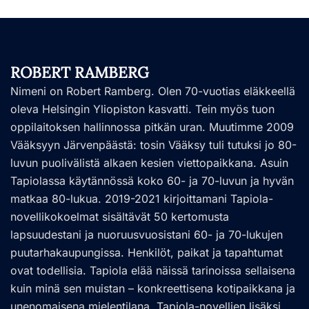
ROBERT RAMBERG
Nimeni on Robert Ramberg. Olen 70-vuotias eläkkeellä
oleva Helsingin Yliopiston kasvatti. Tein myös tuon
oppilaitoksen hallinnossa pitkän uran. Muutimme 2009
Vääksyyn Järvenpäästä: tosin Vääksy tuli tutuksi jo 80-
luvun puolivälistä alkaen kesien viettopaikkana. Asuin
Tapiolassa käytännössä koko 60- ja 70-luvun ja hyvän
matkaa 80-lukua. 2019-2021 kirjoittamani Tapiola-
novellikokoelmat sisältävät 50 kertomusta
lapsuudestani ja nuoruusvuosistani 60- ja 70-lukujen
puutarhakaupungissa. Henkilöt, paikat ja tapahtumat
ovat todellisia. Tapiola elää näissä tarinoissa sellaisena
kuin minä sen muistan – konkreettisena kotipaikkana ja
unenomaisena mielentilana. Tapiola-novellien lisäksi