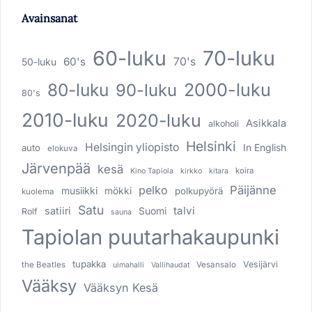
Avainsanat
60-luku
70-luku
60's
70's
50-luku
80-luku
2000-luku
90-luku
80's
2010-luku
2020-luku
Asikkala
alkoholi
Helsinki
Helsingin yliopisto
In English
auto
elokuva
Järvenpää
kesä
koira
Kino Tapiola
kirkko
kitara
pelko
Päijänne
musiikki
mökki
polkupyörä
kuolema
Satu
talvi
satiiri
Suomi
Rolf
sauna
Tapiolan puutarhakaupunki
tupakka
Vesijärvi
the Beatles
Vesansalo
uimahalli
Vallihaudat
Vääksy
Vääksyn Kesä