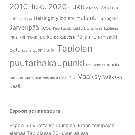
2010-luku
2020-luku
Asikkala
alkoholi
Helsinki
Helsingin yliopisto
In English
auto
elokuva
Järvenpää
kesä
koira
kuolema
Kino Tapiola
kirkko
kitara
pelko
Päijänne
musiikki
mökki
satiiri
polkupyörä
Rolf
Tapiolan
Satu
talvi
Suomi
sauna
puutarhakaupunki
tupakka
the Beatles
Vääksy
Vääksyn
Vesijärvi
Vesansalo
uimahalli
Vallihaudat
Kesä
Espoon perinneseura
Espoo 50 vuotta kaupunkina. Erään teinipojan
elämää Tapiolassa 70-luvun alussa.