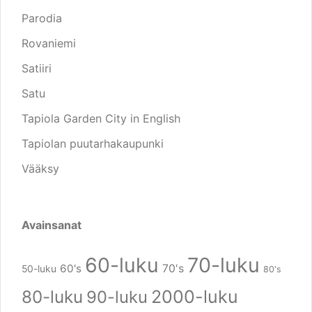
Parodia
Rovaniemi
Satiiri
Satu
Tapiola Garden City in English
Tapiolan puutarhakaupunki
Vääksy
Avainsanat
60-luku
70-luku
60's
70's
50-luku
80's
80-luku
2000-luku
90-luku