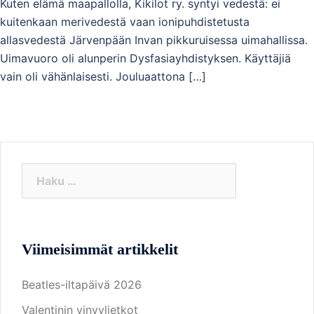
Kuten elämä maapallolla, Kikilot ry. syntyi vedestä: ei
kuitenkaan merivedestä vaan ionipuhdistetusta
allasvedestä Järvenpään Invan pikkuruisessa uimahallissa.
Uimavuoro oli alunperin Dysfasiayhdistyksen. Käyttäjiä
vain oli vähänlaisesti. Jouluaattona […]
Haku:
Viimeisimmät artikkelit
Beatles-iltapäivä 2026
Valentinin vinyylietkot