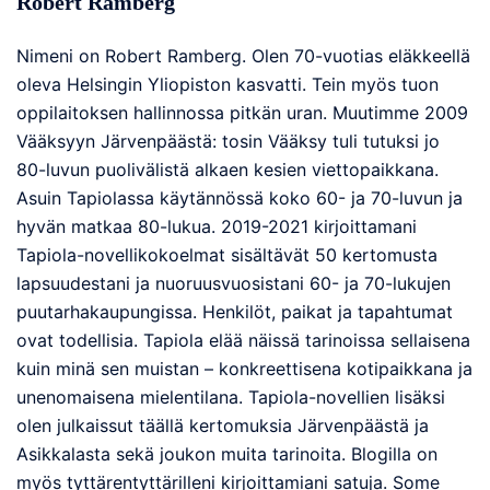
Robert Ramberg
Nimeni on Robert Ramberg. Olen 70-vuotias eläkkeellä
oleva Helsingin Yliopiston kasvatti. Tein myös tuon
oppilaitoksen hallinnossa pitkän uran. Muutimme 2009
Vääksyyn Järvenpäästä: tosin Vääksy tuli tutuksi jo
80-luvun puolivälistä alkaen kesien viettopaikkana.
Asuin Tapiolassa käytännössä koko 60- ja 70-luvun ja
hyvän matkaa 80-lukua. 2019-2021 kirjoittamani
Tapiola-novellikokoelmat sisältävät 50 kertomusta
lapsuudestani ja nuoruusvuosistani 60- ja 70-lukujen
puutarhakaupungissa. Henkilöt, paikat ja tapahtumat
ovat todellisia. Tapiola elää näissä tarinoissa sellaisena
kuin minä sen muistan – konkreettisena kotipaikkana ja
unenomaisena mielentilana. Tapiola-novellien lisäksi
olen julkaissut täällä kertomuksia Järvenpäästä ja
Asikkalasta sekä joukon muita tarinoita. Blogilla on
myös tyttärentyttärilleni kirjoittamiani satuja. Some