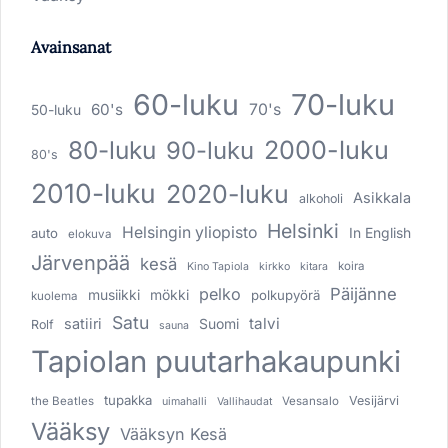
Avainsanat
60-luku
70-luku
60's
70's
50-luku
80-luku
2000-luku
90-luku
80's
2010-luku
2020-luku
Asikkala
alkoholi
Helsinki
Helsingin yliopisto
In English
auto
elokuva
Järvenpää
kesä
koira
Kino Tapiola
kirkko
kitara
pelko
Päijänne
musiikki
mökki
polkupyörä
kuolema
Satu
talvi
satiiri
Suomi
Rolf
sauna
Tapiolan puutarhakaupunki
tupakka
Vesijärvi
the Beatles
Vesansalo
uimahalli
Vallihaudat
Vääksy
Vääksyn Kesä