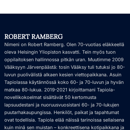
ROBERT RAMBERG
Nimeni on Robert Ramberg. Olen 70-vuotias eläkkeellä
oleva Helsingin Yliopiston kasvatti. Tein myös tuon
oppilaitoksen hallinnossa pitkän uran. Muutimme 2009
Vääksyyn Järvenpäästä: tosin Vääksy tuli tutuksi jo 80-
luvun puolivälistä alkaen kesien viettopaikkana. Asuin
Tapiolassa käytännössä koko 60- ja 70-luvun ja hyvän
matkaa 80-lukua. 2019-2021 kirjoittamani Tapiola-
novellikokoelmat sisältävät 50 kertomusta
lapsuudestani ja nuoruusvuosistani 60- ja 70-lukujen
puutarhakaupungissa. Henkilöt, paikat ja tapahtumat
ovat todellisia. Tapiola elää näissä tarinoissa sellaisena
kuin minä sen muistan – konkreettisena kotipaikkana ja