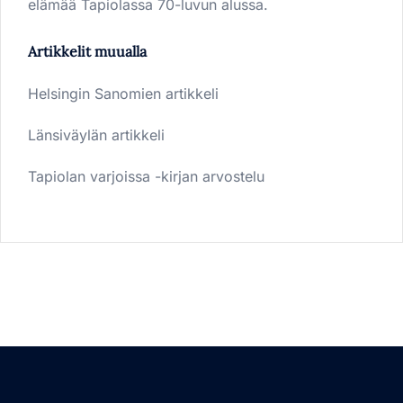
elämää Tapiolassa 70-luvun alussa.
Artikkelit muualla
Helsingin Sanomien artikkeli
Länsiväylän artikkeli
Tapiolan varjoissa -kirjan arvostelu