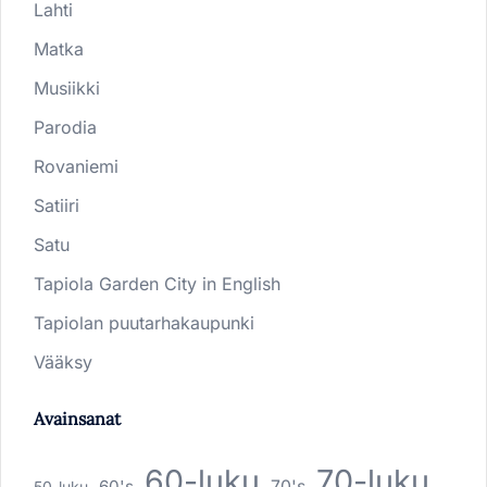
Lahti
Matka
Musiikki
Parodia
Rovaniemi
Satiiri
Satu
Tapiola Garden City in English
Tapiolan puutarhakaupunki
Vääksy
Avainsanat
60-luku
70-luku
60's
70's
50-luku