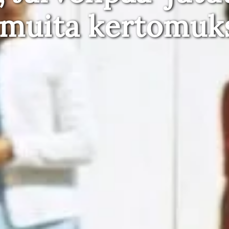
 muita kertomuk