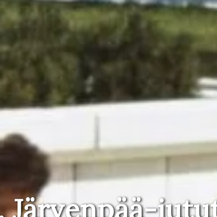
, Järvenpää-jutu