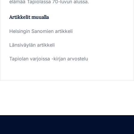
elämää Tapiolassa 70-luvun alussa.
Artikkelit muualla
Helsingin Sanomien artikkeli
Länsiväylän artikkeli
Tapiolan varjoissa -kirjan arvostelu