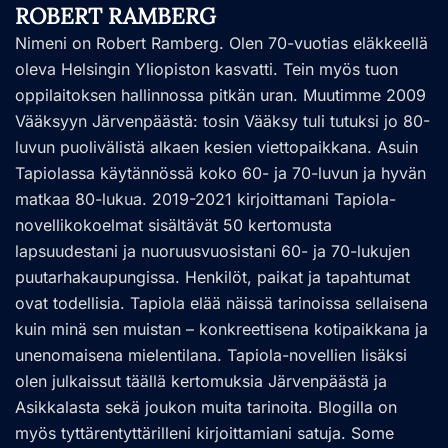
ROBERT RAMBERG
Nimeni on Robert Ramberg. Olen 70-vuotias eläkkeellä
oleva Helsingin Yliopiston kasvatti. Tein myös tuon
oppilaitoksen hallinnossa pitkän uran. Muutimme 2009
Vääksyyn Järvenpäästä: tosin Vääksy tuli tutuksi jo 80-
luvun puolivälistä alkaen kesien viettopaikkana. Asuin
Tapiolassa käytännössä koko 60- ja 70-luvun ja hyvän
matkaa 80-lukua. 2019-2021 kirjoittamani Tapiola-
novellikokoelmat sisältävät 50 kertomusta
lapsuudestani ja nuoruusvuosistani 60- ja 70-lukujen
puutarhakaupungissa. Henkilöt, paikat ja tapahtumat
ovat todellisia. Tapiola elää näissä tarinoissa sellaisena
kuin minä sen muistan – konkreettisena kotipaikkana ja
unenomaisena mielentilana. Tapiola-novellien lisäksi
olen julkaissut täällä kertomuksia Järvenpäästä ja
Asikkalasta sekä joukon muita tarinoita. Blogilla on
myös tyttärentyttärilleni kirjoittamiani satuja. Some