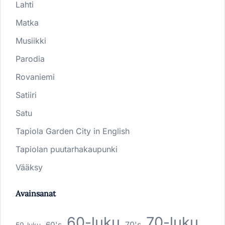
Lahti
Matka
Musiikki
Parodia
Rovaniemi
Satiiri
Satu
Tapiola Garden City in English
Tapiolan puutarhakaupunki
Vääksy
Avainsanat
60-luku
70-luku
60's
70's
50-luku