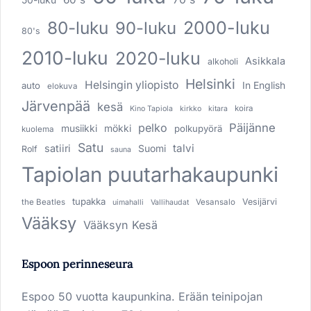
80-luku
2000-luku
90-luku
80's
2010-luku
2020-luku
Asikkala
alkoholi
Helsinki
Helsingin yliopisto
In English
auto
elokuva
Järvenpää
kesä
koira
Kino Tapiola
kirkko
kitara
pelko
Päijänne
musiikki
mökki
polkupyörä
kuolema
Satu
talvi
satiiri
Suomi
Rolf
sauna
Tapiolan puutarhakaupunki
tupakka
Vesijärvi
the Beatles
Vesansalo
uimahalli
Vallihaudat
Vääksy
Vääksyn Kesä
Espoon perinneseura
Espoo 50 vuotta kaupunkina. Erään teinipojan