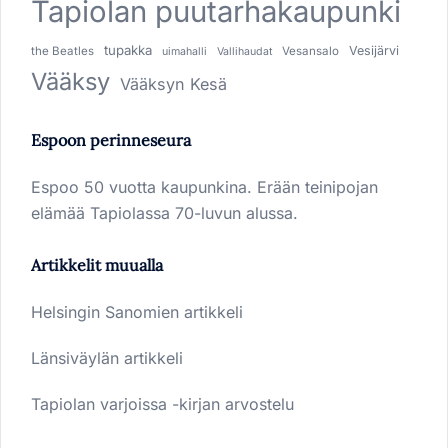
Tapiolan puutarhakaupunki
tupakka
Vesijärvi
the Beatles
Vesansalo
uimahalli
Vallihaudat
Vääksy
Vääksyn Kesä
Espoon perinneseura
Espoo 50 vuotta kaupunkina. Erään teinipojan
elämää Tapiolassa 70-luvun alussa.
Artikkelit muualla
Helsingin Sanomien artikkeli
Länsiväylän artikkeli
Tapiolan varjoissa -kirjan arvostelu