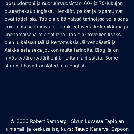
lapsuudestani ja nuoruusvuosistani 60- ja 70-lukujen
puutarhakaupungissa. Henkilöt, paikat ja tapahtumat
ovat todellisia. Tapiola elää näissä tarinoissa sellaisena
kuin minä sen muistan – konkreettisena kotipaikkana ja
unenomaisena mielentilana. Tapiola-novellien lisäksi
olen julkaissut täällä kertomuksia Järvenpäästä ja
Asikkalasta sekä joukon muita tarinoita. Blogilla on
myös tyttärentyttärilleni kirjoittamiani satuja. Some
stories I have translated into English.
© 2026 Robert Ramberg | Sivun kuvassa Tapiolan
uimahalli ja keskusallas, kuva: Teuvo Kanerva, Espoon