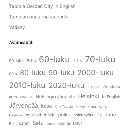
Tapiola Garden City in English
Tapiolan puutarhakaupunki
Vääksy
Avainsanat
60-luku
70-luku
60's
70's
50-luku
80-luku
2000-luku
90-luku
80's
2010-luku
2020-luku
Asikkala
alkoholi
Helsinki
Helsingin yliopisto
In English
auto
elokuva
Järvenpää
kesä
koira
Kino Tapiola
kirkko
kitara
pelko
Päijänne
musiikki
mökki
polkupyörä
kuolema
Satu
talvi
satiiri
Suomi
Rolf
sauna