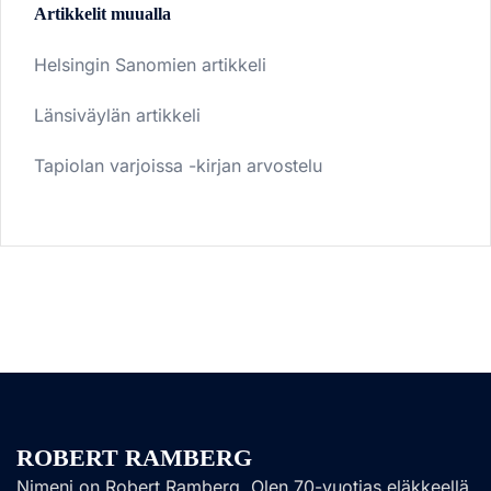
Artikkelit muualla
Helsingin Sanomien artikkeli
Länsiväylän artikkeli
Tapiolan varjoissa -kirjan arvostelu
ROBERT RAMBERG
Nimeni on Robert Ramberg. Olen 70-vuotias eläkkeellä