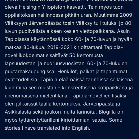
oleva Helsingin Yliopiston kasvatti. Tein myös tuon
oppilaitoksen hallinnossa pitkän uran. Muutimme 2009
Vääksyyn Järvenpäästä: tosin Vääksy tuli tutuksi jo 80-
luvun puolivälistä alkaen kesien viettopaikkana. Asuin
Tapiolassa käytännössä koko 60- ja 70-luvun ja hyvän
matkaa 80-lukua. 2019-2021 kirjoittamani Tapiola-
novellikokoelmat sisältävät 50 kertomusta
lapsuudestani ja nuoruusvuosistani 60- ja 70-lukujen
puutarhakaupungissa. Henkilöt, paikat ja tapahtumat
ovat todellisia. Tapiola elää näissä tarinoissa sellaisena
kuin minä sen muistan – konkreettisena kotipaikkana ja
unenomaisena mielentilana. Tapiola-novellien lisäksi
olen julkaissut täällä kertomuksia Järvenpäästä ja
Asikkalasta sekä joukon muita tarinoita. Blogilla on
myös tyttärentyttärilleni kirjoittamiani satuja. Some
stories I have translated into English.