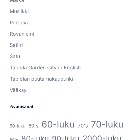
Matka
Musiikki
Parodia
Rovaniemi
Satiiri
Satu
Tapiola Garden City in English
Tapiolan puutarhakaupunki
Vääksy
Avainsanat
60-luku
70-luku
60's
70's
50-luku
80-luku
2000-luku
90-luku
80's