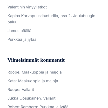
Valentinin vinyylietkot
Kapina Korvapuustitunturilla, osa 2: Joulubuugin
paluu
James päällä
Purkkaa ja jytää
Viimeisimmät kommentit
Roope
:
Maakuoppia ja majoja
Kata
:
Maakuoppia ja majoja
Roope
:
Vallarit
Jukka Uosukainen
:
Vallarit
Robert Ramberg
:
Purkkaa ja jytää