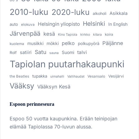
2010-luku
2020-luku
Asikkala
alkoholi
Helsinki
Helsingin yliopisto
In English
auto
elokuva
Järvenpää
kesä
koira
Kino Tapiola
kirkko
kitara
pelko
Päijänne
musiikki
mökki
polkupyörä
kuolema
Satu
talvi
satiiri
Suomi
Rolf
sauna
Tapiolan puutarhakaupunki
tupakka
Vesijärvi
the Beatles
Vesansalo
uimahalli
Vallihaudat
Vääksy
Vääksyn Kesä
Espoon perinneseura
Espoo 50 vuotta kaupunkina. Erään teinipojan
elämää Tapiolassa 70-luvun alussa.