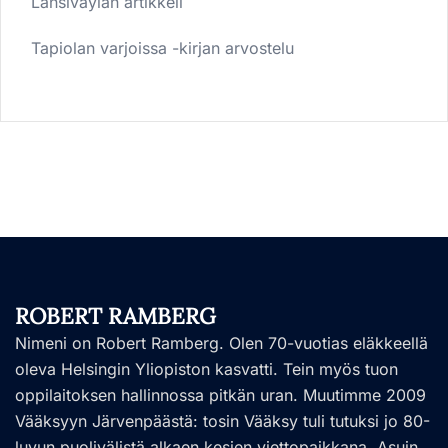
Länsiväylän artikkeli
Tapiolan varjoissa -kirjan arvostelu
ROBERT RAMBERG
Nimeni on Robert Ramberg. Olen 70-vuotias eläkkeellä
oleva Helsingin Yliopiston kasvatti. Tein myös tuon
oppilaitoksen hallinnossa pitkän uran. Muutimme 2009
Vääksyyn Järvenpäästä: tosin Vääksy tuli tutuksi jo 80-
luvun puolivälistä alkaen kesien viettopaikkana. Asuin