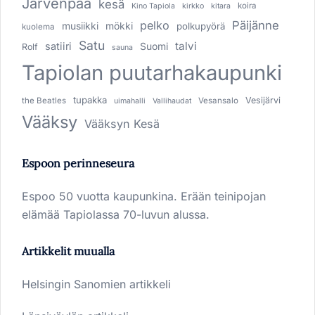
Järvenpää
kesä
koira
Kino Tapiola
kirkko
kitara
pelko
Päijänne
musiikki
mökki
polkupyörä
kuolema
Satu
talvi
satiiri
Suomi
Rolf
sauna
Tapiolan puutarhakaupunki
tupakka
Vesijärvi
the Beatles
Vesansalo
uimahalli
Vallihaudat
Vääksy
Vääksyn Kesä
Espoon perinneseura
Espoo 50 vuotta kaupunkina. Erään teinipojan
elämää Tapiolassa 70-luvun alussa.
Artikkelit muualla
Helsingin Sanomien artikkeli