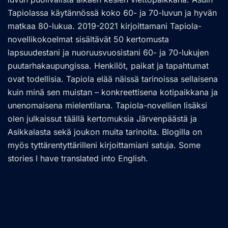
Tapiolassa käytännössä koko 60- ja 70-luvun ja hyvän
matkaa 80-lukua. 2019-2021 kirjoittamani Tapiola-
novellikokoelmat sisältävät 50 kertomusta
lapsuudestani ja nuoruusvuosistani 60- ja 70-lukujen
puutarhakaupungissa. Henkilöt, paikat ja tapahtumat
ovat todellisia. Tapiola elää näissä tarinoissa sellaisena
kuin minä sen muistan – konkreettisena kotipaikkana ja
unenomaisena mielentilana. Tapiola-novellien lisäksi
olen julkaissut täällä kertomuksia Järvenpäästä ja
Asikkalasta sekä joukon muita tarinoita. Blogilla on
myös tyttärentyttärilleni kirjoittamiani satuja. Some
stories I have translated into English.