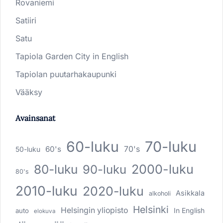
Rovaniemi
Satiiri
Satu
Tapiola Garden City in English
Tapiolan puutarhakaupunki
Vääksy
Avainsanat
60-luku
70-luku
60's
70's
50-luku
80-luku
2000-luku
90-luku
80's
2010-luku
2020-luku
Asikkala
alkoholi
Helsinki
Helsingin yliopisto
In English
auto
elokuva