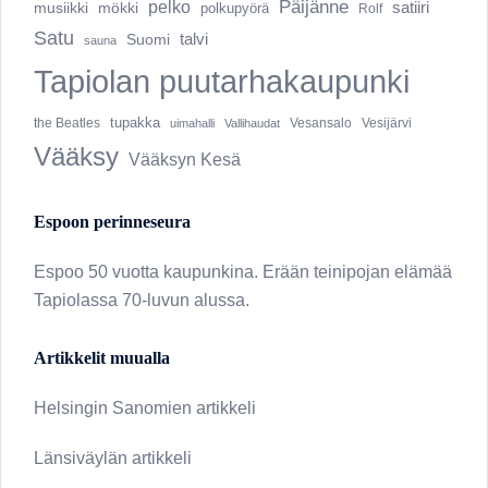
pelko
Päijänne
musiikki
mökki
satiiri
polkupyörä
Rolf
Satu
talvi
Suomi
sauna
Tapiolan puutarhakaupunki
tupakka
Vesijärvi
the Beatles
uimahalli
Vallihaudat
Vesansalo
Vääksy
Vääksyn Kesä
Espoon perinneseura
Espoo 50 vuotta kaupunkina. Erään teinipojan elämää
Tapiolassa 70-luvun alussa.
Artikkelit muualla
Helsingin Sanomien artikkeli
Länsiväylän artikkeli