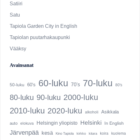
Satiiri
Satu
Tapiola Garden City in English
Tapiolan puutarhakaupunki
Vääksy
Avainsanat
60-luku
70-luku
60's
70's
50-luku
80's
2000-luku
80-luku
90-luku
2010-luku
2020-luku
Asikkala
alkoholi
Helsinki
Helsingin yliopisto
In English
auto
elokuva
Järvenpää
kesä
Kino Tapiola
kirkko
kitara
koira
kuolema