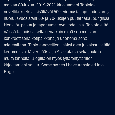
matkaa 80-lukua. 2019-2021 kirjoittamani Tapiola-
novellikokoelmat sisältävät 50 kertomusta lapsuudestani ja
nuoruusvuosistani 60- ja 70-lukujen puutarhakaupungissa.
Henkilöt, paikat ja tapahtumat ovat todellisia. Tapiola elää
näissä tarinoissa sellaisena kuin minä sen muistan –
konkreettisena kotipaikkana ja unenomaisena
mielentilana. Tapiola-novellien lisäksi olen julkaissut täällä
kertomuksia Järvenpäästä ja Asikkalasta sekä joukon
muita tarinoita. Blogilla on myös tyttärentyttärilleni
kirjoittamiani satuja. Some stories I have translated into
English.