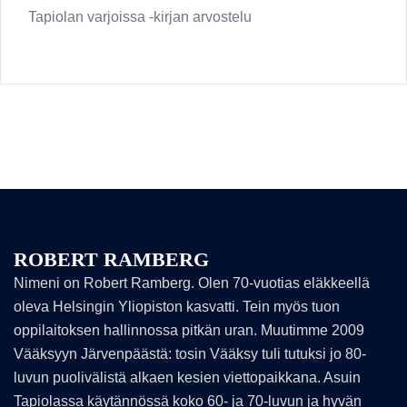
Tapiolan varjoissa -kirjan arvostelu
ROBERT RAMBERG
Nimeni on Robert Ramberg. Olen 70-vuotias eläkkeellä
oleva Helsingin Yliopiston kasvatti. Tein myös tuon
oppilaitoksen hallinnossa pitkän uran. Muutimme 2009
Vääksyyn Järvenpäästä: tosin Vääksy tuli tutuksi jo 80-
luvun puolivälistä alkaen kesien viettopaikkana. Asuin
Tapiolassa käytännössä koko 60- ja 70-luvun ja hyvän