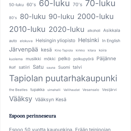
60-luku
70-luku
60's
70's
50-luku
80-luku
2000-luku
90-luku
80's
2010-luku
2020-luku
Asikkala
alkoholi
Helsinki
Helsingin yliopisto
In English
auto
elokuva
Järvenpää
kesä
koira
Kino Tapiola
kirkko
kitara
pelko
Päijänne
musiikki
mökki
polkupyörä
kuolema
Satu
talvi
satiiri
Suomi
Rolf
sauna
Tapiolan puutarhakaupunki
tupakka
Vesijärvi
the Beatles
Vesansalo
uimahalli
Vallihaudat
Vääksy
Vääksyn Kesä
Espoon perinneseura
Espoo 50 vuotta kaupunkina. Erään teinipojan