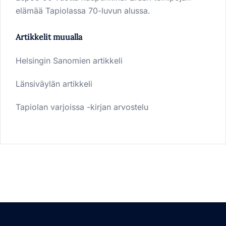
elämää Tapiolassa 70-luvun alussa.
Artikkelit muualla
Helsingin Sanomien artikkeli
Länsiväylän artikkeli
Tapiolan varjoissa -kirjan arvostelu