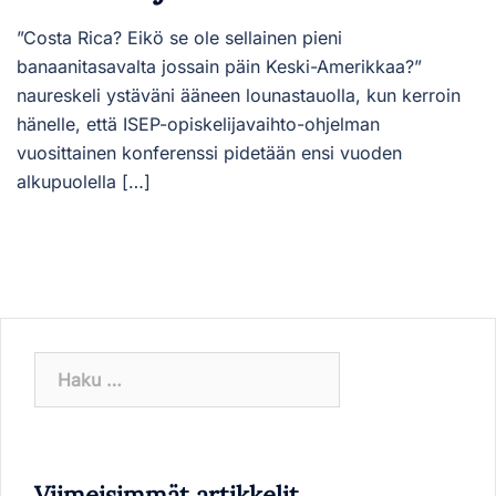
”Costa Rica? Eikö se ole sellainen pieni
banaanitasavalta jossain päin Keski-Amerikkaa?”
naureskeli ystäväni ääneen lounastauolla, kun kerroin
hänelle, että ISEP-opiskelijavaihto-ohjelman
vuosittainen konferenssi pidetään ensi vuoden
alkupuolella […]
Haku:
Viimeisimmät artikkelit