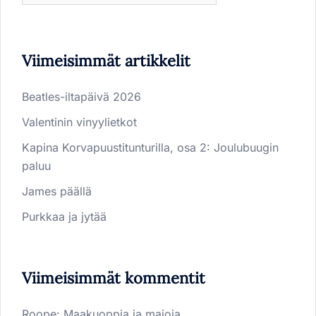
Viimeisimmät artikkelit
Beatles-iltapäivä 2026
Valentinin vinyylietkot
Kapina Korvapuustitunturilla, osa 2: Joulubuugin
paluu
James päällä
Purkkaa ja jytää
Viimeisimmät kommentit
Roope
:
Maakuoppia ja majoja