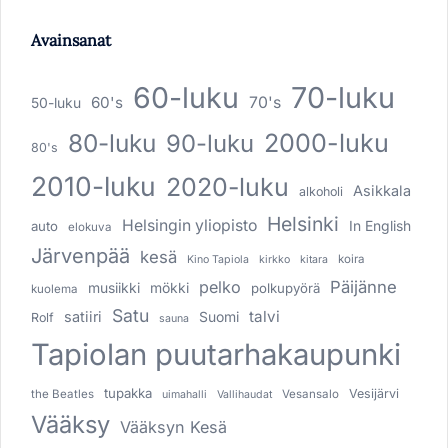
Avainsanat
60-luku
70-luku
60's
70's
50-luku
80-luku
2000-luku
90-luku
80's
2010-luku
2020-luku
Asikkala
alkoholi
Helsinki
Helsingin yliopisto
In English
auto
elokuva
Järvenpää
kesä
koira
Kino Tapiola
kirkko
kitara
pelko
Päijänne
musiikki
mökki
polkupyörä
kuolema
Satu
talvi
satiiri
Suomi
Rolf
sauna
Tapiolan puutarhakaupunki
tupakka
Vesijärvi
the Beatles
Vesansalo
uimahalli
Vallihaudat
Vääksy
Vääksyn Kesä