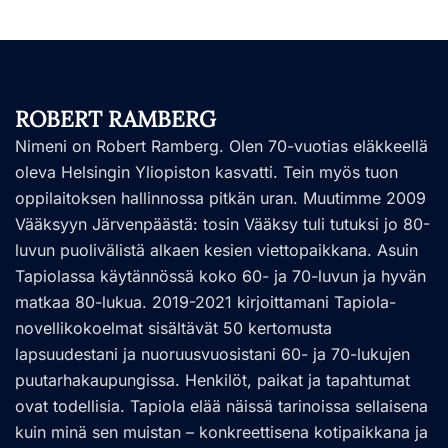
ROBERT RAMBERG
Nimeni on Robert Ramberg. Olen 70-vuotias eläkkeellä
oleva Helsingin Yliopiston kasvatti. Tein myös tuon
oppilaitoksen hallinnossa pitkän uran. Muutimme 2009
Vääksyyn Järvenpäästä: tosin Vääksy tuli tutuksi jo 80-
luvun puolivälistä alkaen kesien viettopaikkana. Asuin
Tapiolassa käytännössä koko 60- ja 70-luvun ja hyvän
matkaa 80-lukua. 2019-2021 kirjoittamani Tapiola-
novellikokoelmat sisältävät 50 kertomusta
lapsuudestani ja nuoruusvuosistani 60- ja 70-lukujen
puutarhakaupungissa. Henkilöt, paikat ja tapahtumat
ovat todellisia. Tapiola elää näissä tarinoissa sellaisena
kuin minä sen muistan – konkreettisena kotipaikkana ja