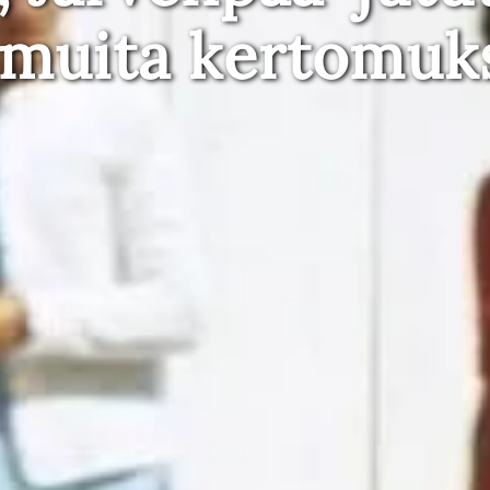
 muita kertomuk