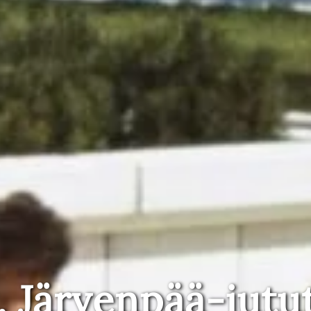
, Järvenpää-jutu