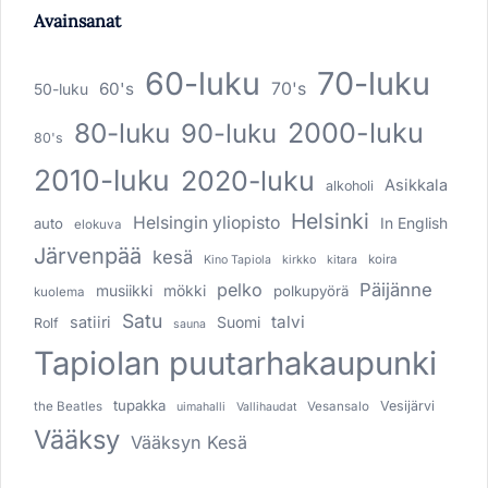
Avainsanat
60-luku
70-luku
60's
70's
50-luku
80-luku
2000-luku
90-luku
80's
2010-luku
2020-luku
Asikkala
alkoholi
Helsinki
Helsingin yliopisto
In English
auto
elokuva
Järvenpää
kesä
koira
Kino Tapiola
kirkko
kitara
pelko
Päijänne
musiikki
mökki
polkupyörä
kuolema
Satu
talvi
satiiri
Suomi
Rolf
sauna
Tapiolan puutarhakaupunki
tupakka
Vesijärvi
the Beatles
Vesansalo
uimahalli
Vallihaudat
Vääksy
Vääksyn Kesä