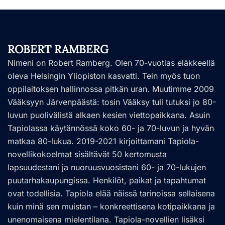
ROBERT RAMBERG
Nimeni on Robert Ramberg. Olen 70-vuotias eläkkeellä
oleva Helsingin Yliopiston kasvatti. Tein myös tuon
oppilaitoksen hallinnossa pitkän uran. Muutimme 2009
Vääksyyn Järvenpäästä: tosin Vääksy tuli tutuksi jo 80-
luvun puolivälistä alkaen kesien viettopaikkana. Asuin
Tapiolassa käytännössä koko 60- ja 70-luvun ja hyvän
matkaa 80-lukua. 2019-2021 kirjoittamani Tapiola-
novellikokoelmat sisältävät 50 kertomusta
lapsuudestani ja nuoruusvuosistani 60- ja 70-lukujen
puutarhakaupungissa. Henkilöt, paikat ja tapahtumat
ovat todellisia. Tapiola elää näissä tarinoissa sellaisena
kuin minä sen muistan – konkreettisena kotipaikkana ja
unenomaisena mielentilana. Tapiola-novellien lisäksi