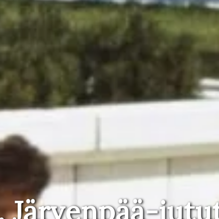
, Järvenpää-jutu