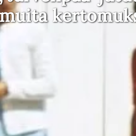
 muita kertomuk